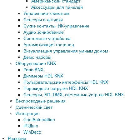
Американский стандарт
Аксессуары для панелей
Управление климатом
Сенсоры и датчики
Сухие контакты, ИК-управление
Аудио зонирование
Системные устройства
Автоматизация гостиниц
Визуализация управления умным домом
Демо наборы
Оборудование KNX
Реле KNX
Диммеры HDL KNX
Пользовательские интерфейсы HDL KNX
Перекидные нагрузки HDL KNX
Сенсоры, БП, DMX, системные устр-ва HDL KNX
Беспроводные решения
Сценический свет
Интеграция
CoolAutomation
iRidium
WinDeco
Решения