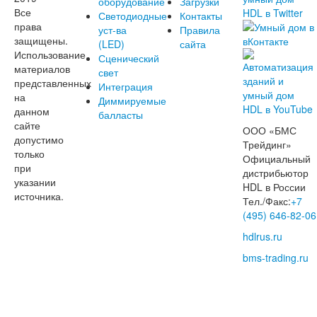
оборудование
Загрузки
Все
Светодиодные
Контакты
права
уст-ва
Правила
защищены.
(LED)
сайта
Использование
Сценический
материалов
свет
представленных
Интеграция
на
Диммируемые
данном
балласты
сайте
ООО «БМС
допустимо
Трейдинг»
только
Официальный
при
дистрибьютор
указании
HDL в России
источника.
Тел./Факс:
+7
(495) 646-82-06
hdlrus.ru
bms-trading.ru