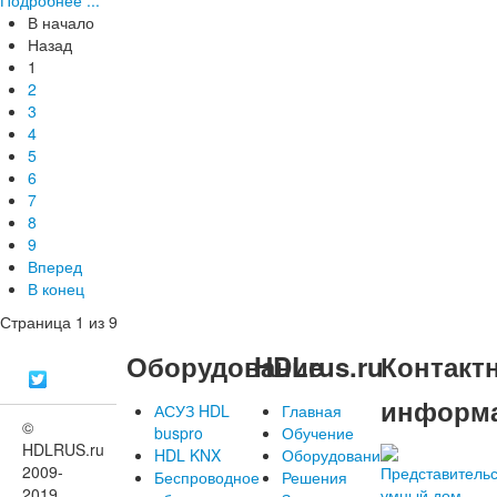
В начало
Назад
1
2
3
4
5
6
7
8
9
Вперед
В конец
Страница 1 из 9
Оборудование
HDLrus.ru
Контакт
информ
АСУЗ HDL
Главная
©
buspro
Обучение
HDLRUS.ru
HDL KNX
Оборудование
2009-
Беспроводное
Решения
2019