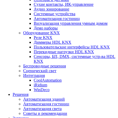
Сухие контакты, ИК-управление
Аудио зонирование
Системные устройства
Автоматизация гостиниц
Визуализация управления умным домом
Демо наборы
Оборудование KNX
Реле KNX
Диммеры HDL KNX
Пользовательские интерфейсы HDL KNX
Перекидные нагрузки HDL KNX
Сенсоры, БП, DMX, системные устр-ва HDL
KNX
Беспроводные решения
Сценический свет
Интеграция
CoolAutomation
iRidium
WinDeco
Решения
Автоматизация зданий
Автоматизация гостиниц
Автоматизация света
Советы и рекомендации