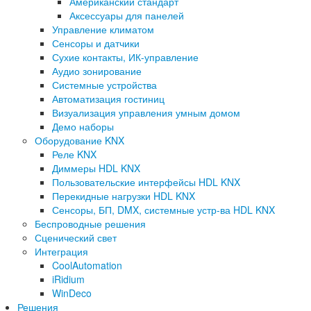
Американский стандарт
Аксессуары для панелей
Управление климатом
Сенсоры и датчики
Сухие контакты, ИК-управление
Аудио зонирование
Системные устройства
Автоматизация гостиниц
Визуализация управления умным домом
Демо наборы
Оборудование KNX
Реле KNX
Диммеры HDL KNX
Пользовательские интерфейсы HDL KNX
Перекидные нагрузки HDL KNX
Сенсоры, БП, DMX, системные устр-ва HDL KNX
Беспроводные решения
Сценический свет
Интеграция
CoolAutomation
iRidium
WinDeco
Решения