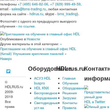
телефоны
+7 (495) 646-82-06
,
+7 (929) 999-49-59
,
email -
sales@bms-trading.ru
, любая контактная
форма на сайте -
hdlrus.ru
, skype -
bms_trading
).
Фотоотчёт с одного из предыдущего выездного
обучения -
по ссылке
.
Опубликовано в
Новости
Другие материалы в этой категории:
«
Приглашаем на обучение в главный офис HDL
(Китай)
Улучшение крепления панелей »
Наверх
Оборудование
HDLrus.ru
Контакт
информ
АСУЗ HDL
Главная
©
buspro
Обучение
HDLRUS.ru
HDL KNX
Оборудование
2009-
Беспроводное
Решения
2019
оборудование
Загрузки
Все
Светодиодные
Контакты
права
уст-ва
Правила