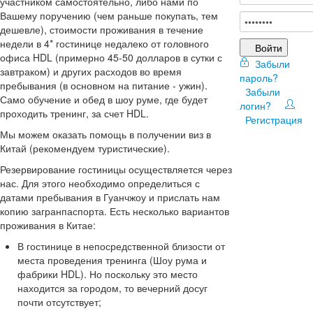
участником самостоятельно, либо нами по
Вашему поручению (чем раньше покупать, тем
дешевле), стоимости проживания в течение
недели в 4* гостинице недалеко от головного
Войти
офиса HDL (примерно 45-50 долларов в сутки с
Забыли
завтраком) и других расходов во время
пароль?
пребывания (в основном на питание - ужин).
Забыли
Само обучение и обед в шоу руме, где будет
логин?
проходить тренинг, за счет HDL.
Регистрация
Мы можем оказать помощь в получении виз в
Китай (рекомендуем туристические).
Резервирование гостиницы осуществляется через
нас. Для этого необходимо определиться с
датами пребывания в Гуанчжоу и прислать нам
копию загранпаспорта. Есть несколько вариантов
проживания в Китае:
В гостинице в непосредственной близости от
места проведения тренинга (Шоу рума и
фабрики HDL). Но поскольку это место
находится за городом, то вечерний досуг
почти отсутствует;