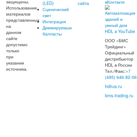
защищены.
(LED)
сайта
Использование
Сценический
материалов
свет
представленных
Интеграция
на
Диммируемые
данном
балласты
сайте
ООО «БМС
допустимо
Трейдинг»
только
Официальный
при
дистрибьютор
указании
HDL в России
источника.
Тел./Факс:
+7
(495) 646-82-06
hdlrus.ru
bms-trading.ru