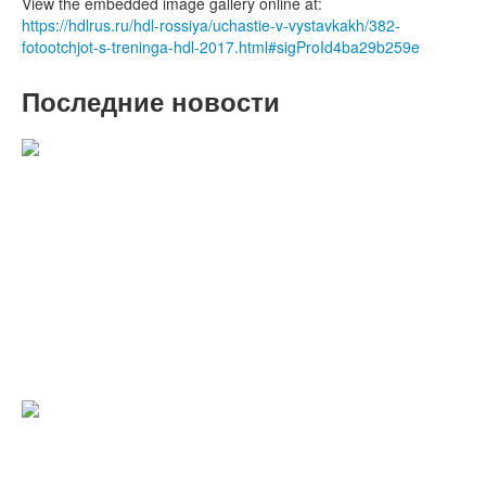
View the embedded image gallery online at:
https://hdlrus.ru/hdl-rossiya/uchastie-v-vystavkakh/382-
fotootchjot-s-treninga-hdl-2017.html#sigProId4ba29b259e
Последние новости
C наступающими 2022 Новым годом
и Рождеством!
Уважаемые партнёры и друзья, коллектив ООО "БМС
Трейдинг" поздравляет вас с Новым годом и Рождеством.
Подробнее
С наступающим Новым годом!