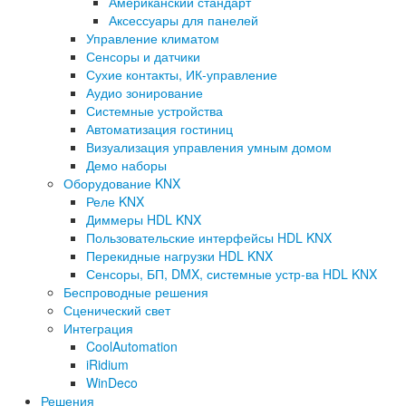
Американский стандарт
Аксессуары для панелей
Управление климатом
Сенсоры и датчики
Сухие контакты, ИК-управление
Аудио зонирование
Системные устройства
Автоматизация гостиниц
Визуализация управления умным домом
Демо наборы
Оборудование KNX
Реле KNX
Диммеры HDL KNX
Пользовательские интерфейсы HDL KNX
Перекидные нагрузки HDL KNX
Сенсоры, БП, DMX, системные устр-ва HDL KNX
Беспроводные решения
Сценический свет
Интеграция
CoolAutomation
iRidium
WinDeco
Решения