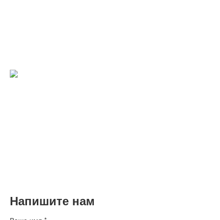
Поздравляем вас с этим замечательным праздником,
желаем здоровья, успехов и благополучия вам и вашим
семьям.
Подробнее
C наступающими Новым годом и
Рождеством!
Коллектив БМС Трейдинг поздравляет вас с наступающими
Новым годом и Рождеством!
Подробнее
Напишите нам