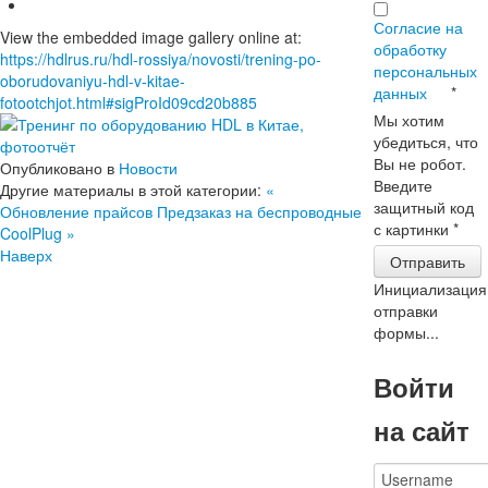
Согласие на
View the embedded image gallery online at:
обработку
https://hdlrus.ru/hdl-rossiya/novosti/trening-po-
персональных
oborudovaniyu-hdl-v-kitae-
данных
*
fotootchjot.html#sigProId09cd20b885
Мы хотим
убедиться, что
Вы не робот.
Опубликовано в
Новости
Введите
Другие материалы в этой категории:
«
защитный код
Обновление прайсов
Предзаказ на беспроводные
с картинки
*
CoolPlug »
Наверх
Отправить
Инициализация
отправки
формы...
Войти
на сайт