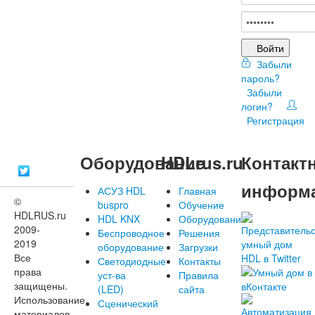
Войти
Забыли
пароль?
Забыли
логин?
Регистрация
Оборудование
HDLrus.ru
Контакт
информ
АСУЗ HDL
Главная
©
buspro
Обучение
HDLRUS.ru
HDL KNX
Оборудование
2009-
Беспроводное
Решения
2019
оборудование
Загрузки
Все
Светодиодные
Контакты
права
уст-ва
Правила
защищены.
(LED)
сайта
Использование
Сценический
материалов