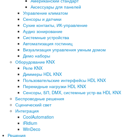
Американский стандарт
Аксессуары для панелей
Управление климатом
Сенсоры и датчики
Сухие контакты, ИК-управление
Аудио зонирование
Системные устройства
Автоматизация гостиниц
Визуализация управления умным домом
Демо наборы
Оборудование KNX
Реле KNX
Диммеры HDL KNX
Пользовательские интерфейсы HDL KNX
Перекидные нагрузки HDL KNX
Сенсоры, БП, DMX, системные устр-ва HDL KNX
Беспроводные решения
Сценический свет
Интеграция
CoolAutomation
iRidium
WinDeco
Решения