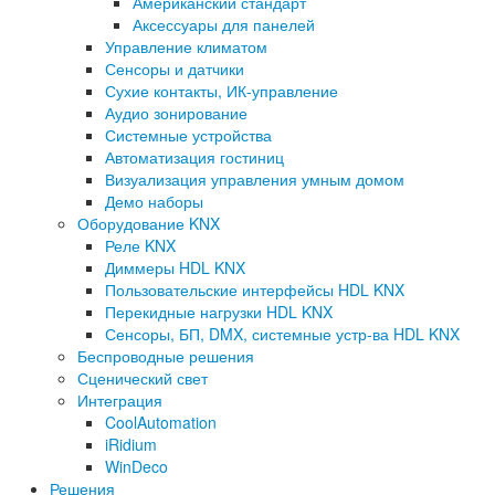
Американский стандарт
Аксессуары для панелей
Управление климатом
Сенсоры и датчики
Сухие контакты, ИК-управление
Аудио зонирование
Системные устройства
Автоматизация гостиниц
Визуализация управления умным домом
Демо наборы
Оборудование KNX
Реле KNX
Диммеры HDL KNX
Пользовательские интерфейсы HDL KNX
Перекидные нагрузки HDL KNX
Сенсоры, БП, DMX, системные устр-ва HDL KNX
Беспроводные решения
Сценический свет
Интеграция
CoolAutomation
iRidium
WinDeco
Решения