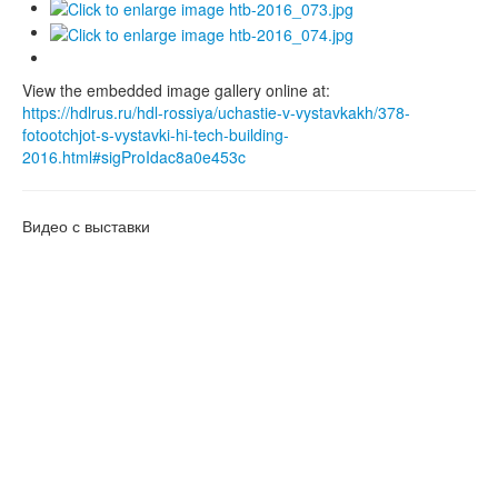
View the embedded image gallery online at:
https://hdlrus.ru/hdl-rossiya/uchastie-v-vystavkakh/378-
fotootchjot-s-vystavki-hi-tech-building-
2016.html#sigProIdac8a0e453c
Видео с выставки