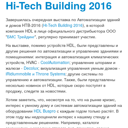
Hi-Tech Building 2016
Завершилась очередная выставка по Автоматизации зданий
и домов HTB-2016 (
Hi-Tech Building 2016
), в которой
компания HDL в лице официального дистрибьютора ООО
"
БМС Трейдинг
", регулярно принимает участие.
На выставке, помимо устройств HDL, были представлены и
другие решения по автоматизации и управлению зданиями и
помещениями: интеграция и автоматизация климатических
устройств, HVAC -
CoolAutomation
; управление шторами и
жалюзи -
Decolux
; визуализация управления умным домом -
iRidiummobile и Throne Systems
; другие системы по
управлению и автоматизации. Также, были представлены
несколько новинок от HDL, которые скоро поступят в
продажу, следите за новостями.
Хотим заметить, что, несмотря на то, что на рынке кризис,
интерес к умному дому и системам автоматизации зданий на
оборудовании
HDL Buspro
с каждым годом только растёт. В
этом году мы недооценили интерес к нашему стенду и
представленным решениям. Например, каталоги