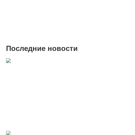
Последние новости
C наступающими 2022 Новым годом
и Рождеством!
Уважаемые партнёры и друзья, коллектив ООО "БМС
Трейдинг" поздравляет вас с Новым годом и Рождеством.
Подробнее