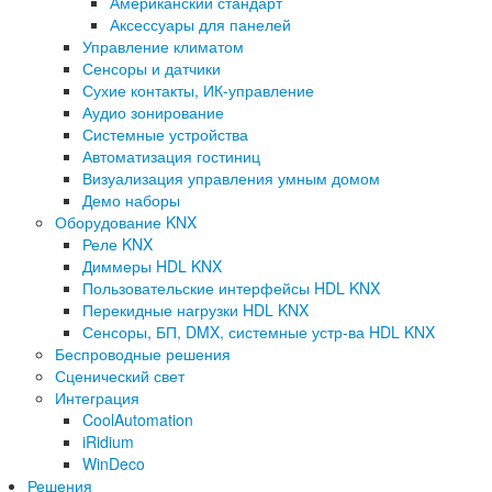
Американский стандарт
Аксессуары для панелей
Управление климатом
Сенсоры и датчики
Сухие контакты, ИК-управление
Аудио зонирование
Системные устройства
Автоматизация гостиниц
Визуализация управления умным домом
Демо наборы
Оборудование KNX
Реле KNX
Диммеры HDL KNX
Пользовательские интерфейсы HDL KNX
Перекидные нагрузки HDL KNX
Сенсоры, БП, DMX, системные устр-ва HDL KNX
Беспроводные решения
Сценический свет
Интеграция
CoolAutomation
iRidium
WinDeco
Решения