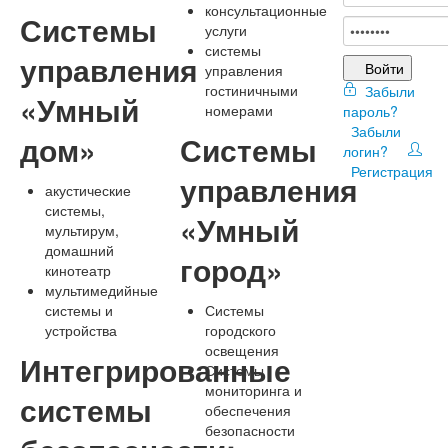
консультационные
Системы
услуги
системы
управления
Войти
управления
гостиничными
Забыли
«Умный
номерами
пароль?
Забыли
дом»
Системы
логин?
Регистрация
управления
акустические
системы,
«Умный
мультирум,
домашний
город»
кинотеатр
мультимедийные
системы и
Системы
устройства
городского
освещения
Интегрированные
Системы
мониторинга и
системы
обеспечения
безопасности