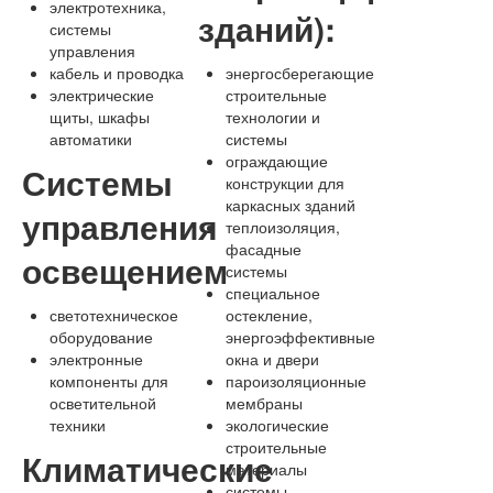
электротехника,
зданий):
системы
управления
кабель и проводка
энергосберегающие
электрические
строительные
щиты, шкафы
технологии и
автоматики
системы
ограждающие
Системы
конструкции для
каркасных зданий
управления
теплоизоляция,
фасадные
освещением
системы
специальное
светотехническое
остекление,
оборудование
энергоэффективные
электронные
окна и двери
компоненты для
пароизоляционные
осветительной
мембраны
техники
экологические
строительные
Климатические
материалы
системы