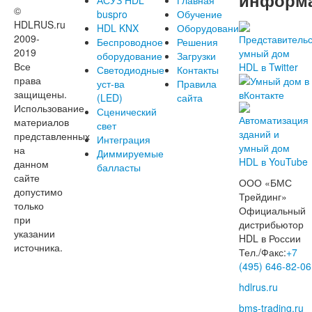
информ
АСУЗ HDL
Главная
©
buspro
Обучение
HDLRUS.ru
HDL KNX
Оборудование
2009-
Беспроводное
Решения
2019
оборудование
Загрузки
Все
Светодиодные
Контакты
права
уст-ва
Правила
защищены.
(LED)
сайта
Использование
Сценический
материалов
свет
представленных
Интеграция
на
Диммируемые
данном
балласты
сайте
ООО «БМС
допустимо
Трейдинг»
только
Официальный
при
дистрибьютор
указании
HDL в России
источника.
Тел./Факс:
+7
(495) 646-82-06
hdlrus.ru
bms-trading.ru