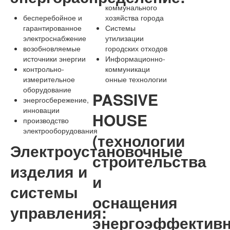
коммунального
бесперебойное и
хозяйства города
гарантированное
Системы
электроснабжение
утилизации
возобновляемые
городских отходов
источники энергии
Информационно-
контрольно-
коммуникаци
измерительное
онные технологии
оборудование
PASSIVE
энергосбережение,
инновации
HOUSE
производство
электрооборудования
(технологии
Электроустановочные
строительства
изделия и
и
системы
оснащения
управления:
энергоэффектив