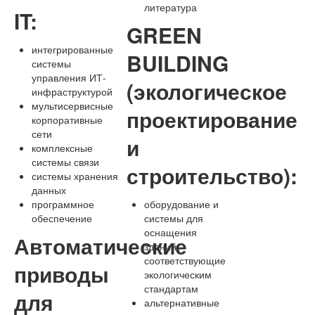
литература
IT:
GREEN
интегрированные
BUILDING
системы
управления ИТ-
(экологическое
инфраструктурой
мультисервисные
проектирование
корпоративные
сети
и
комплексные
системы связи
строительство):
системы хранения
данных
программное
оборудование и
обеспечение
системы для
оснащения
Автоматические
зданий,
соответствующие
приводы
экологическим
стандартам
для
альтернативные