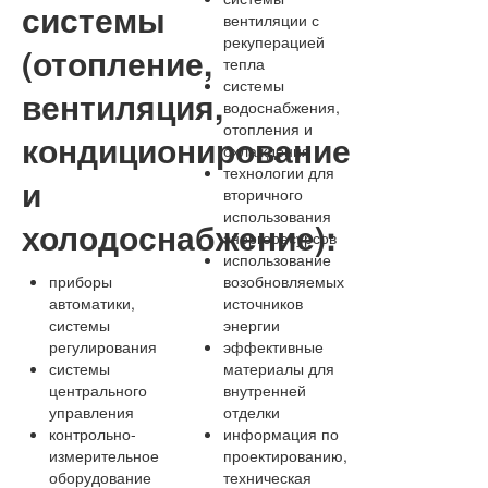
системы
вентиляции с
рекуперацией
(отопление,
тепла
системы
вентиляция,
водоснабжения,
отопления и
кондиционирование
охлаждения
технологии для
и
вторичного
использования
холодоснабжение):
энергоресурсов
использование
приборы
возобновляемых
автоматики,
источников
системы
энергии
регулирования
эффективные
системы
материалы для
центрального
внутренней
управления
отделки
контрольно-
информация по
измерительное
проектированию,
оборудование
техническая