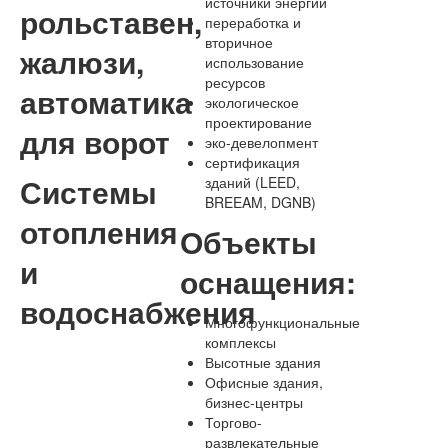
источники энергии
рольставен,
переработка и
вторичное
жалюзи,
использование
ресурсов
автоматика
экологическое
проектирование
для ворот
эко-девелопмент
сертификация
Системы
зданий (LEED,
BREEAM, DGNB)
отопления
Объекты
и
оснащения:
водоснабжения
Многофункциональные
комплексы
Высотные здания
Офисные здания,
бизнес-центры
Торгово-
развлекательные