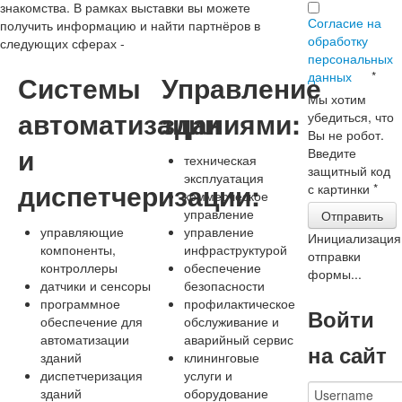
знакомства. В рамках выставки вы можете
Согласие на
получить информацию и найти партнёров в
обработку
следующих сферах -
персональных
данных
*
Системы
Управление
Мы хотим
автоматизации
зданиями:
убедиться, что
Вы не робот.
и
Введите
техническая
защитный код
эксплуатация
диспетчеризации:
с картинки
*
коммерческое
управление
Отправить
управляющие
управление
Инициализация
компоненты,
инфраструктурой
отправки
контроллеры
обеспечение
формы...
датчики и сенсоры
безопасности
программное
профилактическое
Войти
обеспечение для
обслуживание и
автоматизации
аварийный сервис
на сайт
зданий
клининговые
диспетчеризация
услуги и
зданий
оборудование