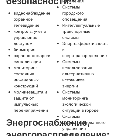
безопасности:
населения
Системы
видеонаблюдение,
городского
охранное
оповещения
телевидение
Интеллектуальные
контроль, учет и
транспортные
управление
системы
доступом
Энергоэффективность
биометрия
и
охранно-пожарная
энергораспределение
сигнализация
Системы
мониторинг
использования
состояния
альтернативных
инженерных
источников
конструкций
энергии
молниезащита и
Системы
защита от
мониторинга
импульсных
экологической
перенапряжений
ситуации в городе
Системы
Энергоснабжение,
автоматизированного
управления
энергораспределение:
жилищно-