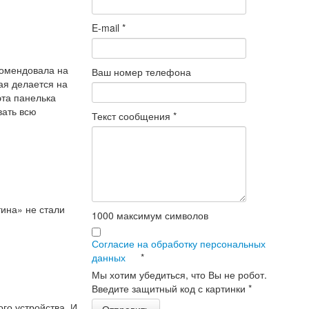
E-mail
*
комендовала на
Ваш номер телефона
ая делается на
эта панелька
вать всю
Текст сообщения
*
тина» не стали
1000
максимум символов
Согласие на обработку персональных
данных
*
Мы хотим убедиться, что Вы не робот.
Введите защитный код с картинки
*
го устройства. И
Отправить