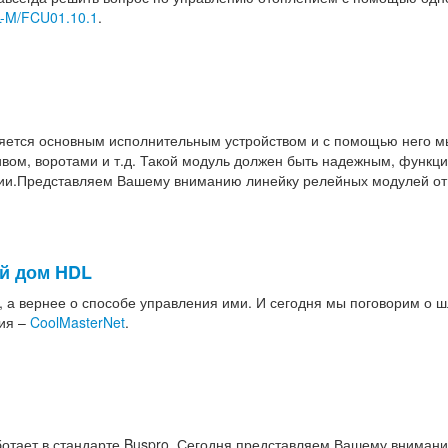
-M/FCU01.10.1
.
ляется основным исполнительным устройством и с помощью него 
ивом, воротами и т.д. Такой модуль должен быть надежным, функц
ции.Представляем Вашему вниманию линейку релейных модулей от
й дом HDL
, а вернее о способе управления ими. И сегодня мы поговорим о 
ния –
CoolMasterNet
.
отает в стандарте Buspro. Сегодня представляем Вашему вниман