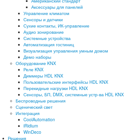
Американский стандарт
Аксессуары для панелей
Управление климатом
Сенсоры и датчики
Сухие контакты, ИК-управление
Аудио зонирование
Системные устройства
Автоматизация гостиниц
Визуализация управления умным домом
Демо наборы
Оборудование KNX
Реле KNX
Диммеры HDL KNX
Пользовательские интерфейсы HDL KNX
Перекидные нагрузки HDL KNX
Сенсоры, БП, DMX, системные устр-ва HDL KNX
Беспроводные решения
Сценический свет
Интеграция
CoolAutomation
iRidium
WinDeco
Решения