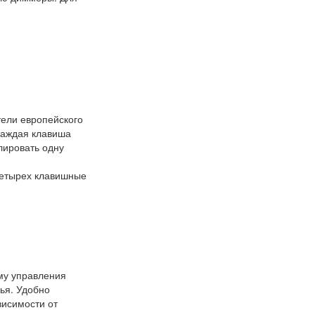
ели европейского
 Каждая клавиша
лировать одну
 четырех клавишные
му управления
ья. Удобно
висимости от