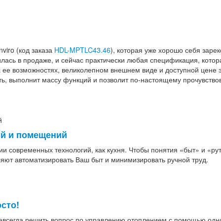
iro (код заказа
HDL-MPTLC43.46
), которая уже хорошо себя заре
илась в продаже, и сейчас практически любая спецификация, котор
х ее возможностях, великолепном внешнем виде и доступной цене 
ь, выполнит массу функций и позволит по-настоящему прочувство
ий и помещений
современных технологий, как ‪‎кухня‬. Чтобы понятия «быт» и «ру
ляют автоматизировать Ваш быт и минимизировать ручной труд.
сто!
навсегда решить вопрос по управлению отоплением с помощью одно