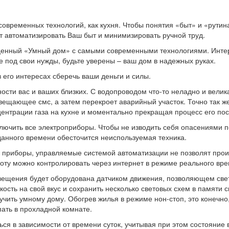
ременных технологий, как ‪‎кухня‬. Чтобы понятия «быт» и «рутин
т автоматизировать Ваш быт и минимизировать ручной труд.
ценный «Умный дом» с самыми современными технологиями. Инте
е под свои нужды, будьте уверены – ваш дом в надежных руках.
 в его интересах сберечь ваши деньги и силы.
ости вас и ваших близких. С водопроводом что-то неладно и велик
ещающее смс, а затем перекроет аварийный участок. Точно так же
нтрации газа на кухне и моментально прекращая процесс его пос
ключить все электроприборы. Чтобы не изводить себя опасениями п
аданного времени обесточится неиспользуемая техника.
приборы, управляемые ‪‎системой автоматизации‬ не позволят прои
аботу можно контролировать через интернет в режиме реального вр
вещения будет оборудована датчиком движения, позволяющем свет
кость на свой вкус и сохранить несколько световых схем в памяти 
чить умному дому. Обогрев жилья в режиме нон-стоп, это конечно
пать в прохладной комнате.
я в зависимости от времени суток, учитывая при этом состояние 