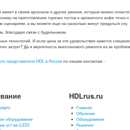
 имеет в своем арсенале и другие умения, которые можно отнести 
у на ‪‎приготовление‬ горячих тостов и ароматного ‪‎кофе‬ точно к 
м сценариям, а вы можете еще на насколько минут предаться сну.
м, благодаря связи с будильником.
ных технологий. И если цена за эти удовольствия кажется слишком
этих затрат? Да и вероятность внепланового ремонта из-за пробле
го представителя HDL в России
по нашим контактам -
вание
HDLrus.ru
uspro
Главная
Обучение
ое оборудование
Оборудование
ые уст-ва (LED)
Решения