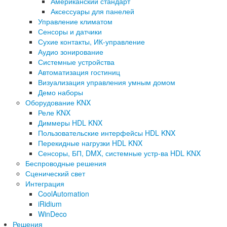
Американский стандарт
Аксессуары для панелей
Управление климатом
Сенсоры и датчики
Сухие контакты, ИК-управление
Аудио зонирование
Системные устройства
Автоматизация гостиниц
Визуализация управления умным домом
Демо наборы
Оборудование KNX
Реле KNX
Диммеры HDL KNX
Пользовательские интерфейсы HDL KNX
Перекидные нагрузки HDL KNX
Сенсоры, БП, DMX, системные устр-ва HDL KNX
Беспроводные решения
Сценический свет
Интеграция
CoolAutomation
iRidium
WinDeco
Решения