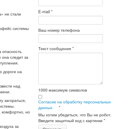
E-mail
*
а» не стали
рфейс системы
Ваш номер телефона
Текст сообщения
*
а опасность
 она следит за
тупления.
о дороге на
звести над
1000
максимум символов
емени.
у загораться,
Согласие на обработку персональных
системы.
данных
*
, комфортно, но
Мы хотим убедиться, что Вы не робот.
Введите защитный код с картинки
*
воздуха за
Отправить