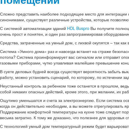
Сложно представить наиболее подходящее место для интеграции сов
синонимами, существует различные устройства, которые позволяю
С системой автоматизации зданий ‪
HDL‬ ‪Buspro‬
Вы получите полно
очень прост и понятен, и один раз запрограммировав оборудовани
Средства, затраченные на ‪умный дом‬, с лихвой окупятся – так как
Система «Умного дома» раз и навсегда встанет на страже безопасн
потопа? Система проинформирует вас сигналом или отправит опов
газовыми приборами, чутко улавливая малейшее превышение конце
В суете деловых будней всегда существует вероятность забыть вы
работу, можно установить сценарий, по которому, по истечении з
Неустанный контроль за ребенком тоже останется в прошлом, ведь 
собой никаких опасных действий, кроме этого, при желании, их р
Ощутимо уменьшатся и счета за электроэнергию. Если система ос
когда он действительно необходим, а вы можете отрегулировать яр
Поддержание комфортной температуры на кухне тоже следует пору
весьма затратно. К тому же доказано, что полезнее для здоровья с
С технологией умный дом температурный режим будет варьироватьс