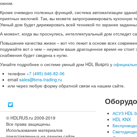
окном.
Кроме очевидно полезных функций, ‪система автоматизации зданий
приятных мелочей. Так, вы можете запрограммировать кухонную техник
Умный дом будет дирижировать всей техникой по заранее заданны
А момент, когда вы проснулись, интеллектуальный дом отследит са
Повышение качества жизни – вот что лежит в основе всех современ
подумайте вот о чем – неужели ваше драгоценное время не стоит 
снабжения будет сведена к нулю.
Узнайте подробнее о системе умный дом HDL Buspro у
официально
телефон
+7 (495) 646-82-06
email
sales@bms-trading.ru
или через любую форму обратной связи на нашем сайте.
Оборудо
АСУЗ HDL b
© HDLRUS.ru 2009-2019
HDL KNX
Все права защищены.
Беспроводн
Использование материалов
Светодиодн
представленных на данном сайте