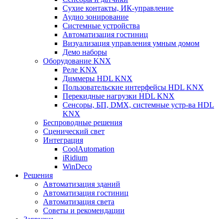
Сухие контакты, ИК-управление
Аудио зонирование
Системные устройства
Автоматизация гостиниц
Визуализация управления умным домом
Демо наборы
Оборудование KNX
Реле KNX
Диммеры HDL KNX
Пользовательские интерфейсы HDL KNX
Перекидные нагрузки HDL KNX
Сенсоры, БП, DMX, системные устр-ва HDL
KNX
Беспроводные решения
Сценический свет
Интеграция
CoolAutomation
iRidium
WinDeco
Решения
Автоматизация зданий
Автоматизация гостиниц
Автоматизация света
Советы и рекомендации