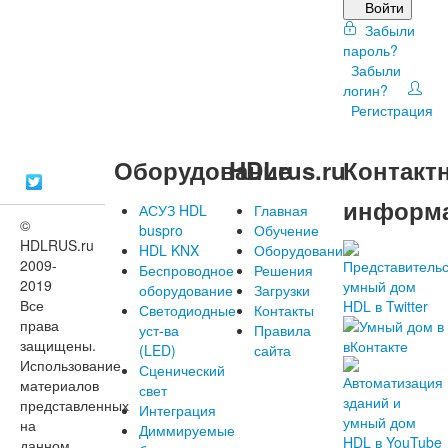
Войти
Забыли
пароль?
Забыли
логин?
Регистрация
Оборудование
HDLrus.ru
Контакт
информ
АСУЗ HDL
Главная
©
buspro
Обучение
HDLRUS.ru
HDL KNX
Оборудование
2009-
Беспроводное
Решения
2019
оборудование
Загрузки
Все
Светодиодные
Контакты
права
уст-ва
Правила
защищены.
(LED)
сайта
Использование
Сценический
материалов
свет
представленных
Интеграция
на
Диммируемые
данном