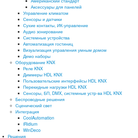
Американский стандарт
Аксессуары для панелей
Управление климатом
Сенсоры и датчики
Сухие контакты, ИК-управление
Аудио зонирование
Системные устройства
Автоматизация гостиниц
Визуализация управления умным домом
Демо наборы
Оборудование KNX
Реле KNX
Диммеры HDL KNX
Пользовательские интерфейсы HDL KNX
Перекидные нагрузки HDL KNX
Сенсоры, БП, DMX, системные устр-ва HDL KNX
Беспроводные решения
Сценический свет
Интеграция
CoolAutomation
iRidium
WinDeco
Решения