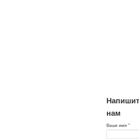
наступа
Новым г
и Рождес
Коллектив БМС
поздравляет ва
наступающими
годом и Рождес
Подробнее
Напиши
нам
Ваше имя
*