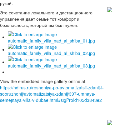
рукой.
Это сочетание локального и дистанционного
управления дает семье тот комфорт и
С
безопасность, который им был нужен.
наступа
Новым го
Поздравляем ва
замечательным
праздником, ж
View the embedded image gallery online at:
здоровья, успех
https://hdlrus.ru/resheniya-po-avtomatizatsii-zdanij-i-
благополучия в
sooruzhenij/avtomatizatsiya-zdanij/397-umnaya-
вашим семьям.
semejnaya-villa-v-dubae.html#sigProId105d3843e2
Подробнее
C