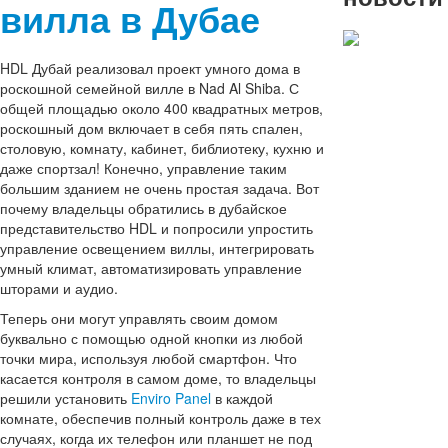
вилла в Дубае
HDL Дубай реализовал проект умного дома в
C
роскошной семейной вилле в Nad Al Shiba. С
общей площадью около 400 квадратных метров,
наступа
роскошный дом включает в себя пять спален,
столовую, комнату, кабинет, библиотеку, кухню и
2022 Но
даже спортзал! Конечно, управление таким
большим зданием не очень простая задача. Вот
годом и
почему владельцы обратились в дубайское
представительство HDL и попросили упростить
Рождеств
управление освещением виллы, интегрировать
умный климат, автоматизировать управление
шторами и аудио.
Уважаемые пар
Теперь они могут управлять своим домом
друзья, коллек
буквально с помощью одной кнопки из любой
"БМС Трейдинг
точки мира, используя любой смартфон. Что
поздравляет ва
касается контроля в самом доме, то владельцы
Новым годом и
решили установить
Enviro Panel
в каждой
Рождеством.
комнате, обеспечив полный контроль даже в тех
Подробнее
случаях, когда их телефон или планшет не под