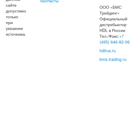
балласты
сайте
ООО «БМС
допустимо
Трейдинг»
только
Официальный
при
дистрибьютор
указании
HDL в России
источника.
Тел./Факс:
+7
(495) 646-82-06
hdlrus.ru
bms-trading.ru