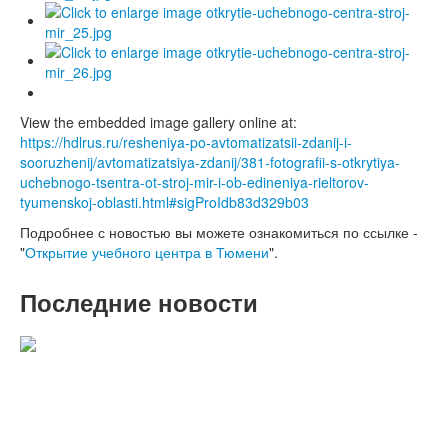
View the embedded image gallery online at:
https://hdlrus.ru/resheniya-po-avtomatizatsii-zdanij-i-
sooruzhenij/avtomatizatsiya-zdanij/381-fotografii-s-otkrytiya-
uchebnogo-tsentra-ot-stroj-mir-i-ob-edineniya-rieltorov-
tyumenskoj-oblasti.html#sigProIdb83d329b03
Подробнее с новостью вы можете ознакомиться по ссылке -
"
Открытие учебного центра в Тюмени
".
Последние новости
C наступающими 2022 Новым годом
и Рождеством!