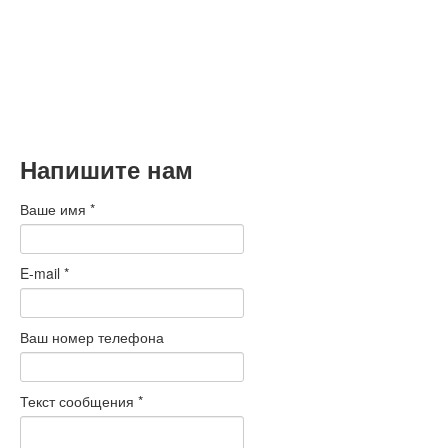
Рождеством!
Коллектив БМС Трейдинг поздравляет вас с наступающими
Новым годом и Рождеством!
Подробнее
Напишите нам
Ваше имя
*
E-mail
*
Ваш номер телефона
Текст сообщения
*