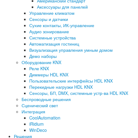
Американский стандарт
Аксессуары для панелей
Управление климатом
Сенсоры и датчики
Сухие контакты, ИК-управление
Аудио зонирование
Системные устройства
Автоматизация гостиниц
Визуализация управления умным домом
Демо наборы
Оборудование KNX
Реле KNX
Диммеры HDL KNX
Пользовательские интерфейсы HDL KNX
Перекидные нагрузки HDL KNX
Сенсоры, БП, DMX, системные устр-ва HDL KNX
Беспроводные решения
Сценический свет
Интеграция
CoolAutomation
iRidium
WinDeco
Решения