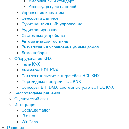
Американский стандарт
Аксессуары для панелей
Управление климатом
Сенсоры и датчики
Сухие контакты, ИК-управление
Аудио зонирование
Системные устройства
Автоматизация гостиниц
Визуализация управления умным домом
Демо наборы
Оборудование KNX
Реле KNX
Диммеры HDL KNX
Пользовательские интерфейсы HDL KNX
Перекидные нагрузки HDL KNX
Сенсоры, БП, DMX, системные устр-ва HDL KNX
Беспроводные решения
Сценический свет
Интеграция
CoolAutomation
iRidium
WinDeco
Решения