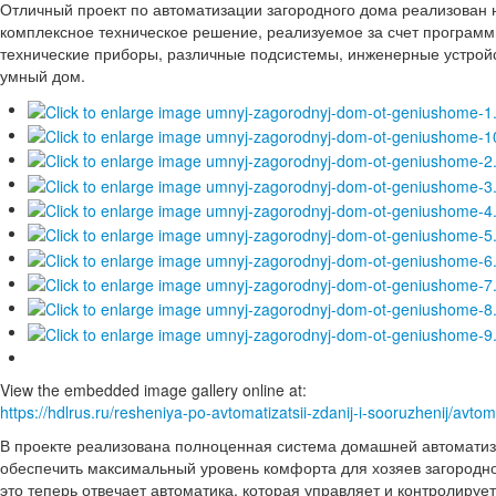
Отличный проект по автоматизации загородного дома реализован
комплексное техническое решение, реализуемое за счет программн
технические приборы, различные подсистемы, инженерные устройс
умный дом.
View the embedded image gallery online at:
https://hdlrus.ru/resheniya-po-avtomatizatsii-zdanij-i-sooruzhenij/a
В проекте реализована полноценная система домашней автоматиз
обеспечить максимальный уровень комфорта для хозяев загородно
это теперь отвечает автоматика, которая управляет и контролиру