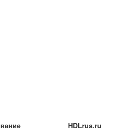
вание
HDLrus.ru