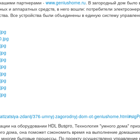
 нашими партнерами -
www.geniushome.ru
. В загородный дом было
ых и аппаратных средств, в него вошли: потребители электроэнер
тва. Все устройства были объединены в единую систему управлен
vtomatizatsiya-zdanij/376-umnyj-zagorodnyj-dom-ot-geniushome.html#si
ации на оборудовании HDL Buspro, Технология "умного дома" при
го дома, она поможет сэкономить время на выполнение домашних 
ет многие бытовые процессы. По проекту осуществлено управление