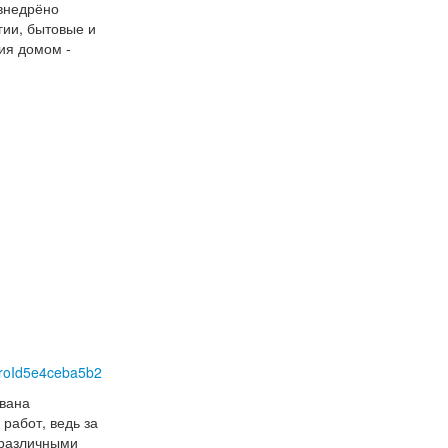
 внедрёно
Рождеством!
гии, бытовые и
ия домом -
Уважаемые партнёры и друзья, коллектив ООО "БМС
Трейдинг" поздравляет вас с Новым годом и
Рождеством.
Подробнее
С наступающим Новым годом!
Поздравляем вас с этим замечательным праздником,
желаем здоровья, успехов и благополучия вам и
вашим семьям.
Подробнее
C наступающими Новым годом и
gProId5e4ceba5b2
Рождеством!
звана
Коллектив БМС Трейдинг поздравляет вас с
работ, ведь за
наступающими Новым годом и Рождеством!
 различными