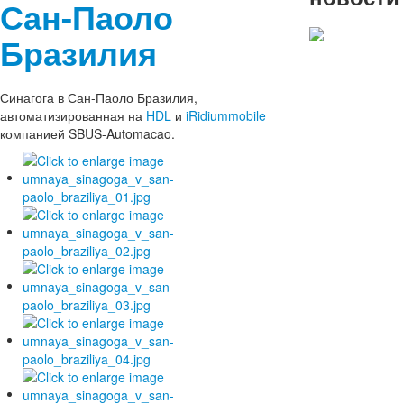
Сан-Паоло
Бразилия
C
Синагога в Сан-Паоло Бразилия,
наступа
автоматизированная на
‪HDL‬
и
‪iRidiummobile‬
компанией SBUS-Automacao.
2022 Но
годом и
Рождеств
Уважаемые пар
друзья, коллек
"БМС Трейдинг
поздравляет ва
Новым годом и
Рождеством.
Подробнее