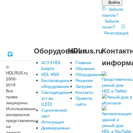
Войти
Забыли
пароль?
Забыли
логин?
Регистрация
Оборудование
HDLrus.ru
Контакт
информ
АСУЗ HDL
Главная
©
buspro
Обучение
HDLRUS.ru
HDL KNX
Оборудование
2009-
Беспроводное
Решения
2019
оборудование
Загрузки
Все
Светодиодные
Контакты
права
уст-ва
Правила
защищены.
(LED)
сайта
Использование
Сценический
материалов
свет
представленных
Интеграция
на
Диммируемые
данном