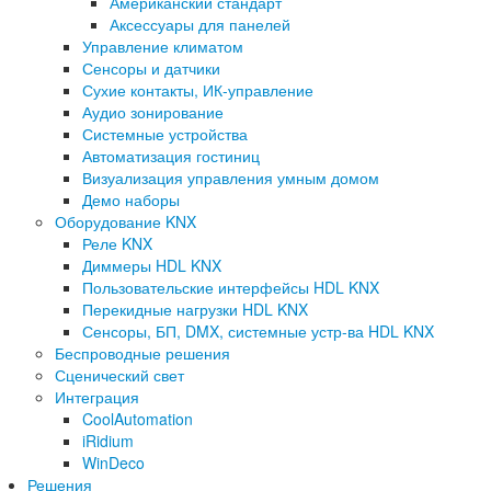
Американский стандарт
Аксессуары для панелей
Управление климатом
Сенсоры и датчики
Сухие контакты, ИК-управление
Аудио зонирование
Системные устройства
Автоматизация гостиниц
Визуализация управления умным домом
Демо наборы
Оборудование KNX
Реле KNX
Диммеры HDL KNX
Пользовательские интерфейсы HDL KNX
Перекидные нагрузки HDL KNX
Сенсоры, БП, DMX, системные устр-ва HDL KNX
Беспроводные решения
Сценический свет
Интеграция
CoolAutomation
iRidium
WinDeco
Решения