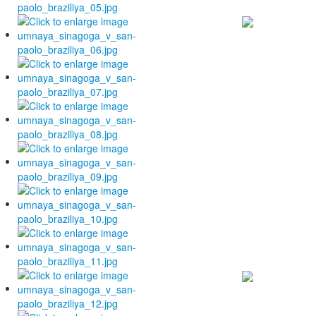
С
наступа
Новым го
Поздравляем ва
замечательным
праздником, ж
здоровья, успех
благополучия в
вашим семьям.
Подробнее
C