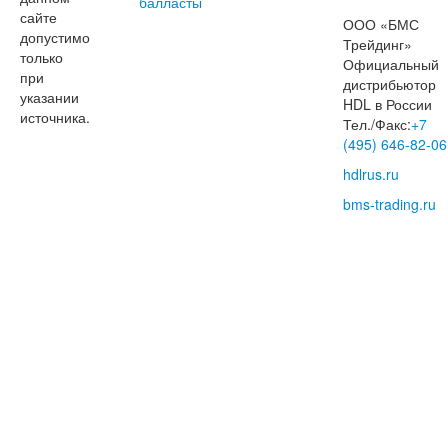
балласты
сайте
ООО «БМС
допустимо
Трейдинг»
только
Официальный
при
дистрибьютор
указании
HDL в России
источника.
Тел./Факс:
+7
(495) 646-82-06
hdlrus.ru
bms-trading.ru