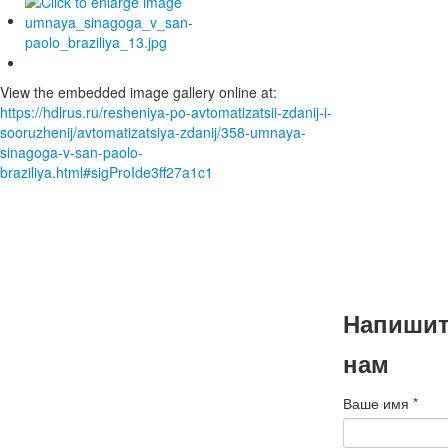
наступа
Новым г
View the embedded image gallery online at:
и Рождес
https://hdlrus.ru/resheniya-po-avtomatizatsii-zdanij-i-
sooruzhenij/avtomatizatsiya-zdanij/358-umnaya-
sinagoga-v-san-paolo-
Коллектив БМС
braziliya.html#sigProIde3ff27a1c1
поздравляет ва
наступающими
годом и Рождес
Подробнее
Напиши
нам
Ваше имя
*