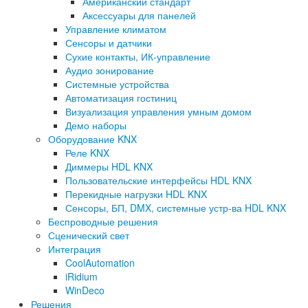
Американский стандарт
Аксессуары для панелей
Управление климатом
Сенсоры и датчики
Сухие контакты, ИК-управление
Аудио зонирование
Системные устройства
Автоматизация гостиниц
Визуализация управления умным домом
Демо наборы
Оборудование KNX
Реле KNX
Диммеры HDL KNX
Пользовательские интерфейсы HDL KNX
Перекидные нагрузки HDL KNX
Сенсоры, БП, DMX, системные устр-ва HDL KNX
Беспроводные решения
Сценический свет
Интеграция
CoolAutomation
iRidium
WinDeco
Решения