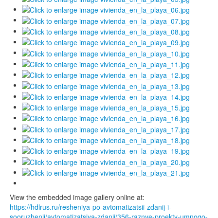
View the embedded image gallery online at:
https://hdlrus.ru/resheniya-po-avtomatizatsii-zdanij-i-
sooruzhenij/avtomatizatsiya-zdanij/356-raznye-proekty-umnogo-