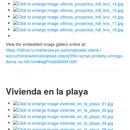
View the embedded image gallery online at:
https://hdlrus.ru/resheniya-po-avtomatizatsii-zdanij-i-
sooruzhenij/avtomatizatsiya-zdanij/356-raznye-proekty-umnogo-
doma-na-hdl.html#sigProId366f30166f
Vivienda en la playa