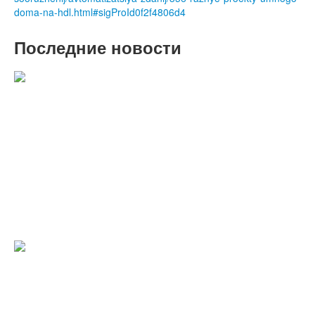
doma-na-hdl.html#sigProId0f2f4806d4
Последние новости
C наступающими 2022 Новым годом
и Рождеством!
Уважаемые партнёры и друзья, коллектив ООО "БМС
Трейдинг" поздравляет вас с Новым годом и Рождеством.
Подробнее
С наступающим Новым годом!