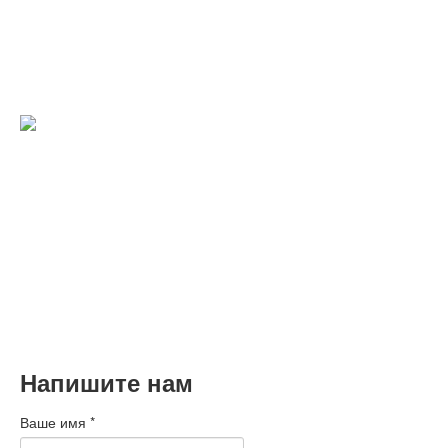
Поздравляем вас с этим замечательным праздником,
желаем здоровья, успехов и благополучия вам и вашим
семьям.
Подробнее
C наступающими Новым годом и
Рождеством!
Коллектив БМС Трейдинг поздравляет вас с наступающими
Новым годом и Рождеством!
Подробнее
Напишите нам
Ваше имя
*