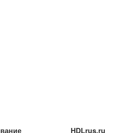
вание
HDLrus.ru