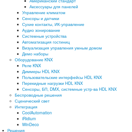
Американский стандарт
Аксессуары для панелей
Управление климатом
Сенсоры и датчики
Сухие контакты, ИК-управление
Аудио зонирование
Системные устройства
Автоматизация гостиниц
Визуализация управления умным домом
Демо наборы
Оборудование KNX
Реле KNX
Диммеры HDL KNX
Пользовательские интерфейсы HDL KNX
Перекидные нагрузки HDL KNX
Сенсоры, БП, DMX, системные устр-ва HDL KNX
Беспроводные решения
Сценический свет
Интеграция
CoolAutomation
iRidium
WinDeco
Решения