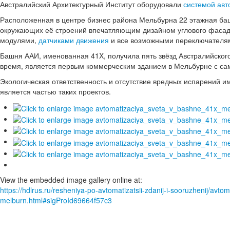
Австралийский Архитектурный Институт оборудовали
системой авт
Расположенная в центре бизнес района Мельбурна 22 этажная ба
окружающих её строений впечатляющим дизайном углового фаса
модулями,
датчиками движения
и все возможными переключателя
Башня ААИ, именованная 41X, получила пять звёзд Австралийского эк
время, является первым коммерческим зданием в Мельбурне с са
Экологическая ответственность и отсутствие вредных испарений и
является частью таких проектов.
View the embedded image gallery online at:
https://hdlrus.ru/resheniya-po-avtomatizatsii-zdanij-i-sooruzhenij/avt
melburn.html#sigProId69664f57c3