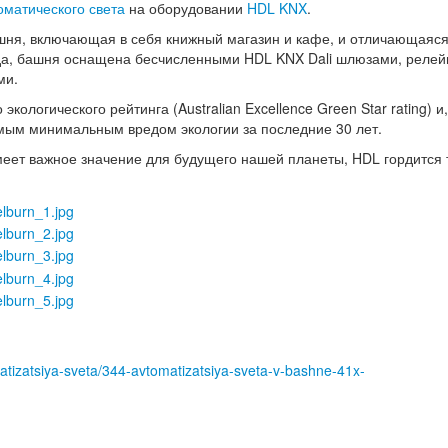
оматического света
на оборудовании
HDL KNX
.
шня, включающая в себя книжный магазин и кафе, и отличающаяся
да, башня оснащена бесчисленными HDL KNX Dali шлюзами, реле
ми.
ологического рейтинга (Australian Excellence Green Star rating) и
мым минимальным вредом экологии за последние 30 лет.
меет важное значение для будущего нашей планеты, HDL гордится 
omatizatsiya-sveta/344-avtomatizatsiya-sveta-v-bashne-41x-