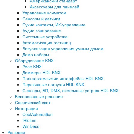
Американский стандарт
Аксессуары для панелей
Управление климатом
Сенсоры и датчики
Сухие контакты, ИК-управление
Аудио зонирование
Системные устройства
Автоматизация гостиниц
Визуализация управления умным домом
Демо наборы
Оборудование KNX
Реле KNX
Диммеры HDL KNX
Пользовательские интерфейсы HDL KNX
Перекидные нагрузки HDL KNX
Сенсоры, БП, DMX, системные устр-ва HDL KNX
Беспроводные решения
Сценический свет
Интеграция
CoolAutomation
iRidium
WinDeco
Решения