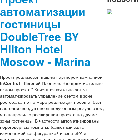
автоматизации
гостиницы
C
DoubleTree BY
наступа
Hilton Hotel
2022 Но
Moscow - Marina
годом и
Рождеств
Проект реализован нашим партнером компанией
InControl
- Евгений Плешков. Что примечательно
в этом проекте? Клиент изначально хотел
Уважаемые пар
автоматизировать управление светом в зоне
друзья, коллек
ресторана, но по мере реализации проекта, был
"БМС Трейдинг
настолько воодушевлен полученным результатом,
поздравляет ва
что попросил о расширении проекта на другие
Новым годом и
зоны гостиницы. В частности автоматизированы
Рождеством.
переговорные комнаты, банкетный зал с
изменяемой конфигурацией и зона SPA и
Подробнее
фитнеса (последняя еще в стадии реализации). К