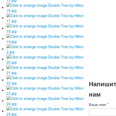
наступа
Новым г
и Рождес
Коллектив БМС
поздравляет ва
наступающими
годом и Рождес
Подробнее
Напиши
нам
Ваше имя
*