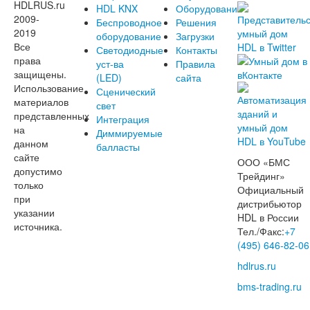
HDLRUS.ru
HDL KNX
Оборудование
2009-
Беспроводное
Решения
2019
оборудование
Загрузки
Все
Светодиодные
Контакты
права
уст-ва
Правила
защищены.
(LED)
сайта
Использование
Сценический
материалов
свет
представленных
Интеграция
на
Диммируемые
данном
балласты
сайте
ООО «БМС
допустимо
Трейдинг»
только
Официальный
при
дистрибьютор
указании
HDL в России
источника.
Тел./Факс:
+7
(495) 646-82-06
hdlrus.ru
bms-trading.ru