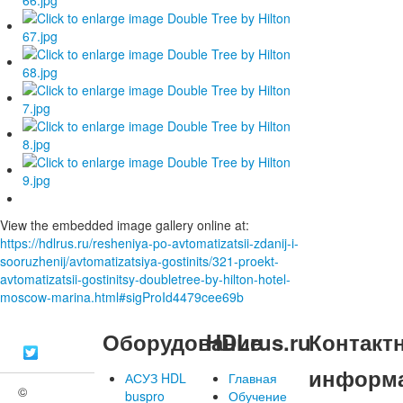
View the embedded image gallery online at:
https://hdlrus.ru/resheniya-po-avtomatizatsii-zdanij-i-
sooruzhenij/avtomatizatsiya-gostinits/321-proekt-
avtomatizatsii-gostinitsy-doubletree-by-hilton-hotel-
moscow-marina.html#sigProId4479cee69b
Оборудование
HDLrus.ru
Контакт
информ
АСУЗ HDL
Главная
©
buspro
Обучение