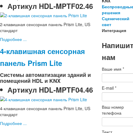
KNX
Артикул
HDL-MPTF02.46
Беспроводны
решения
Сценический
свет
2-клавишная сенсорная панель Prism Lite, US
Интеграция
стандарт
Подробнее ...
Напиши
4-клавишная сенсорная
нам
панель Prism Lite
Ваше имя
*
Системы автоматизации зданий и
помещений HDL и KNX
Артикул
HDL-MPTF04.46
E-mail
*
Ваш номер
4-клавишная сенсорная панель Prism Lite, US
телефона
стандарт
Подробнее ...
Текст