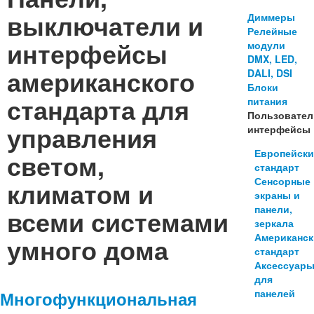
выключатели и
Диммеры
Релейные
интерфейсы
модули
DMX, LED,
американского
DALI, DSI
Блоки
стандарта для
питания
Пользовател
управления
интерфейсы
Европейск
светом,
стандарт
Сенсорные
климатом и
экраны и
панели,
всеми системами
зеркала
Американс
умного дома
стандарт
Аксессуар
для
панелей
Многофункциональная