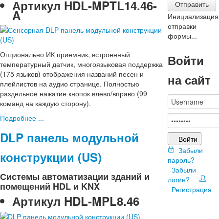
Артикул
HDL-MPTL14.46-
Отправить
A
Инициализация
отправки
формы...
Опционально ИК приемник, встроенный
Войти
температурный датчик, многоязыковая поддержка
(175 языков) отображения названий песен и
на сайт
плейлистов на аудио странице. Полностью
раздельное нажатие кнопок влево/вправо (99
команд на каждую сторону).
Подробнее ...
DLP панель модульной
Войти
Забыли
конструкции (US)
пароль?
Забыли
Системы автоматизации зданий и
логин?
помещений HDL и KNX
Регистрация
Артикул
HDL-MPL8.46