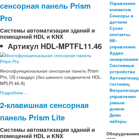
Управление
сенсорная панель Prism
климатом
Сенсоры и
Pro
датчики
Сухие
Системы автоматизации зданий и
контакты,
помещений HDL и KNX
ИК-
Артикул
HDL-MPTFL11.46
управление
Аудио
зонирование
Системные
Многофункциональная сенсорная панель Prism
устройства
Pro, US стандарт (без шинного соединителя HDL-
Автоматизац
MPLPI.46-A)
гостиниц
Визуализаци
Подробнее ...
управления
умным
2-клавишная сенсорная
домом
Демо
панель Prism Lite
наборы
Системы автоматизации зданий и
Оборудовани
помещений HDL и KNX