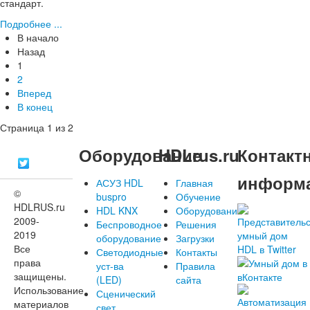
стандарт.
Подробнее ...
В начало
Назад
1
2
Вперед
В конец
Страница 1 из 2
Оборудование
HDLrus.ru
Контакт
информ
АСУЗ HDL
Главная
©
buspro
Обучение
HDLRUS.ru
HDL KNX
Оборудование
2009-
Беспроводное
Решения
2019
оборудование
Загрузки
Все
Светодиодные
Контакты
права
уст-ва
Правила
защищены.
(LED)
сайта
Использование
Сценический
материалов
свет