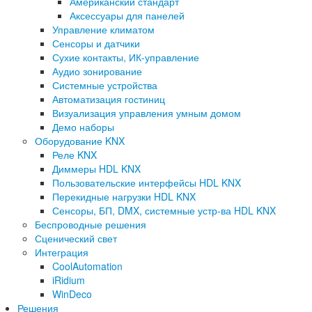
Американский стандарт
Аксессуары для панелей
Управление климатом
Сенсоры и датчики
Сухие контакты, ИК-управление
Аудио зонирование
Системные устройства
Автоматизация гостиниц
Визуализация управления умным домом
Демо наборы
Оборудование KNX
Реле KNX
Диммеры HDL KNX
Пользовательские интерфейсы HDL KNX
Перекидные нагрузки HDL KNX
Сенсоры, БП, DMX, системные устр-ва HDL KNX
Беспроводные решения
Сценический свет
Интеграция
CoolAutomation
iRidium
WinDeco
Решения