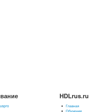
вание
HDLrus.ru
uspro
Главная
Обучение