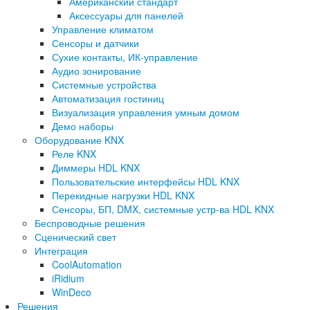
Американский стандарт
Аксессуары для панелей
Управление климатом
Сенсоры и датчики
Сухие контакты, ИК-управление
Аудио зонирование
Системные устройства
Автоматизация гостиниц
Визуализация управления умным домом
Демо наборы
Оборудование KNX
Реле KNX
Диммеры HDL KNX
Пользовательские интерфейсы HDL KNX
Перекидные нагрузки HDL KNX
Сенсоры, БП, DMX, системные устр-ва HDL KNX
Беспроводные решения
Сценический свет
Интеграция
CoolAutomation
iRidium
WinDeco
Решения