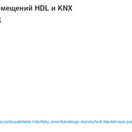
омещений HDL и KNX
3
jsy/polzovatelskie-interfejsy-amerikanskogo-standarta/6-klavishnaya-pan