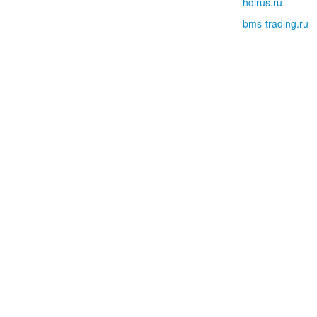
hdlrus.ru
bms-trading.ru