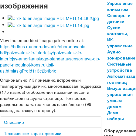
Управление
изображения
климатом
Сенсоры и
датчики
Сухие
контакты,
ИК-
View the embedded image gallery online at:
управление
https://hdlrus.ru/oborudovanie/oborudovanie-
Аудио
hdl/polzovatelskie-interfejsy/polzovatelskie-
зонирование
interfejsy-amerikanskogo-standarta/sensornaya-dlp-
Системные
panel-modulnoj-konstruktsii-
устройства
us.html#sigProId113e2b4b4c
Автоматизац
Опционально ИК приемник, встроенный
гостиниц
температурный датчик, многоязыковая поддержка
Визуализаци
(175 языков) отображения названий песен и
управления
плейлистов на аудио странице. Полностью
умным
раздельное нажатие кнопок влево/вправо (99
домом
команд на каждую сторону).
Демо
наборы
Описание
Оборудовани
Технические характеристики