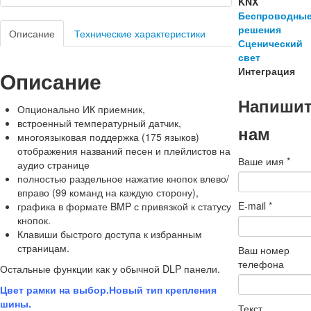
KNX
Беспроводны
решения
Описание
Технические характеристики
Сценический
свет
Интеграция
Описание
Напиши
Опционально ИК приемник,
встроенный температурный датчик,
нам
многоязыковая поддержка (175 языков)
отображения названий песен и плейлистов на
Ваше имя
*
аудио странице
полностью раздельное нажатие кнопок влево/
вправо (99 команд на каждую сторону),
E-mail
*
графика в формате BMP с привязкой к статусу
кнопок.
Клавиши быстрого доступа к избранным
страницам.
Ваш номер
телефона
Остальные функции как у обычной DLP панели.
Цвет рамки на выбор.Новый тип крепления
шины.
Текст