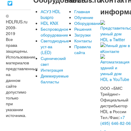
информ
АСУЗ HDL
Главная
©
buspro
Обучение
HDLRUS.ru
HDL KNX
Оборудование
2009-
Беспроводное
Решения
2019
оборудование
Загрузки
Все
Светодиодные
Контакты
права
уст-ва
Правила
защищены.
(LED)
сайта
Использование
Сценический
материалов
свет
представленных
Интеграция
на
Диммируемые
данном
балласты
сайте
ООО «БМС
допустимо
Трейдинг»
только
Официальный
при
дистрибьютор
указании
HDL в России
источника.
Тел./Факс:
+7
(495) 646-82-06