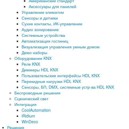
Американский стандарт
Аксессуары для панелей
Управление климатом
Сенсоры и датчики
Сухие контакты, ИК-управление
Аудио зонирование
Системные устройства
Автоматизация гостиниц
Визуализация управления умным домом
Демо наборы
Оборудование KNX
Реле KNX
Диммеры HDL KNX
Пользовательские интерфейсы HDL KNX
Перекидные нагрузки HDL KNX
Сенсоры, БП, DMX, системные устр-ва HDL KNX
Беспроводные решения
Сценический свет
Интеграция
CoolAutomation
iRidium
WinDeco
Решения