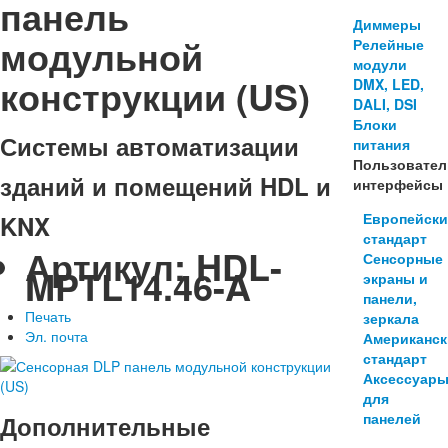
панель
Диммеры
модульной
Релейные
модули
конструкции (US)
DMX, LED,
DALI, DSI
Блоки
Системы автоматизации
питания
Пользовател
зданий и помещений HDL и
интерфейсы
Европейск
KNX
стандарт
Артикул:
HDL-
Сенсорные
MPTL14.46-A
экраны и
панели,
Печать
зеркала
Эл. почта
Американс
стандарт
Аксессуар
для
панелей
Дополнительные