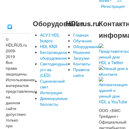
логин?
Регистрация
Оборудование
HDLrus.ru
Контакт
информ
АСУЗ HDL
Главная
©
buspro
Обучение
HDLRUS.ru
HDL KNX
Оборудование
2009-
Беспроводное
Решения
2019
оборудование
Загрузки
Все
Светодиодные
Контакты
права
уст-ва
Правила
защищены.
(LED)
сайта
Использование
Сценический
материалов
свет
представленных
Интеграция
на
Диммируемые
данном
балласты
сайте
ООО «БМС
допустимо
Трейдинг»
только
Официальный
при
дистрибьютор