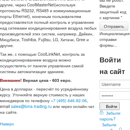
другие, через CoolMasterNet(используя
Введите
протоколы RS232, RS485 и коммуникационные
защитный код
порты Ethernet), конечным пользователям
с картинки
*
предоставляется полный контроль и управление
Отправить
над ситемами кондиционирования воздуха любых
Инициализация
производителей этих систем, например, Дайкин,
отправки
Мицубиси, Toshiba, Fujitsu, LG, Хитачи, Gree и
формы...
другие.
Так же, с помощью CoolLinkNet, контроль за
Войти
кондиционированием воздуха можно
осуществлять от панели управления самой
на сайт
системы автоматизации зданием.
Внимание!
Верная цена - 603 евро.
Цена в долларах - пересчёт по усреднённому
курсу. Уточняйте верную стоимость у наших
менеджеров по телефону
+7 (495) 646-82-06
,
Войти
email
sales@bms-trading.ru
или через онлайн-чат
на сайте.
Забыли
пароль?
Наверх
Забыли