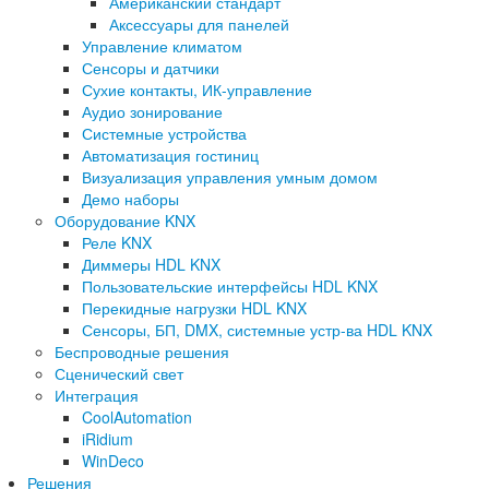
Американский стандарт
Аксессуары для панелей
Управление климатом
Сенсоры и датчики
Сухие контакты, ИК-управление
Аудио зонирование
Системные устройства
Автоматизация гостиниц
Визуализация управления умным домом
Демо наборы
Оборудование KNX
Реле KNX
Диммеры HDL KNX
Пользовательские интерфейсы HDL KNX
Перекидные нагрузки HDL KNX
Сенсоры, БП, DMX, системные устр-ва HDL KNX
Беспроводные решения
Сценический свет
Интеграция
CoolAutomation
iRidium
WinDeco
Решения