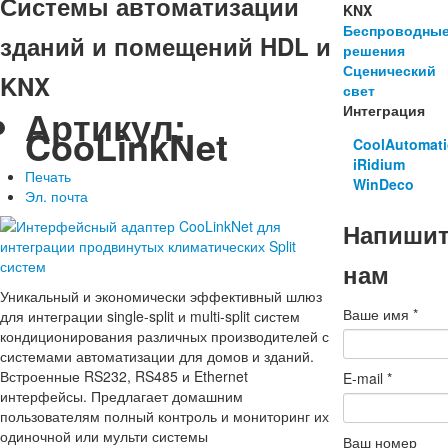
Системы автоматизации
KNX
Беспроводны
зданий и помещений HDL и
решения
Сценический
KNX
свет
Артикул:
Интеграция
CooLinkNet
CoolAutomat
iRidium
Печать
WinDeco
Эл. почта
Напиши
нам
Уникальный и экономически эффективный шлюз
Ваше имя
*
для интеграции single-split и multi-split систем
кондиционирования различных производителей с
системами автоматизации для домов и зданий.
Встроенные RS232, RS485 и Ethernet
E-mail
*
интерфейсы. Предлагает домашним
пользователям полный контроль и мониторинг их
одиночной или мульти системы
Ваш номер