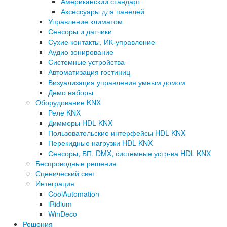
Американский стандарт
Аксессуары для панелей
Управление климатом
Сенсоры и датчики
Сухие контакты, ИК-управление
Аудио зонирование
Системные устройства
Автоматизация гостиниц
Визуализация управления умным домом
Демо наборы
Оборудование KNX
Реле KNX
Диммеры HDL KNX
Пользовательские интерфейсы HDL KNX
Перекидные нагрузки HDL KNX
Сенсоры, БП, DMX, системные устр-ва HDL KNX
Беспроводные решения
Сценический свет
Интеграция
CoolAutomation
iRidium
WinDeco
Решения