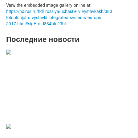
View the embedded image gallery online at:
https://hdlrus.ru/hdl-rossiya/uchastie-v-vystavkakh/380-
fotootchjot-s-vystavki-integrated-systems-europe-
2017.html#sigProId864bfc23bf
Последние новости
C наступающими 2022 Новым годом
и Рождеством!
Уважаемые партнёры и друзья, коллектив ООО "БМС
Трейдинг" поздравляет вас с Новым годом и Рождеством.
Подробнее