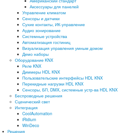
Американский стандарт
Аксессуары для панелей
Управление климатом
Сенсоры и датчики
Сухие контакты, ИК-управление
Аудио зонирование
Системные устройства
Автоматизация гостиниц
Визуализация управления умным домом
Демо наборы
Оборудование KNX
Реле KNX
Диммеры HDL KNX
Пользовательские интерфейсы HDL KNX
Перекидные нагрузки HDL KNX
Сенсоры, БП, DMX, системные устр-ва HDL KNX
Беспроводные решения
Сценический свет
Интеграция
CoolAutomation
iRidium
WinDeco
Решения