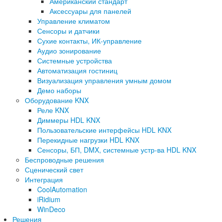
Американский стандарт
Аксессуары для панелей
Управление климатом
Сенсоры и датчики
Сухие контакты, ИК-управление
Аудио зонирование
Системные устройства
Автоматизация гостиниц
Визуализация управления умным домом
Демо наборы
Оборудование KNX
Реле KNX
Диммеры HDL KNX
Пользовательские интерфейсы HDL KNX
Перекидные нагрузки HDL KNX
Сенсоры, БП, DMX, системные устр-ва HDL KNX
Беспроводные решения
Сценический свет
Интеграция
CoolAutomation
iRidium
WinDeco
Решения