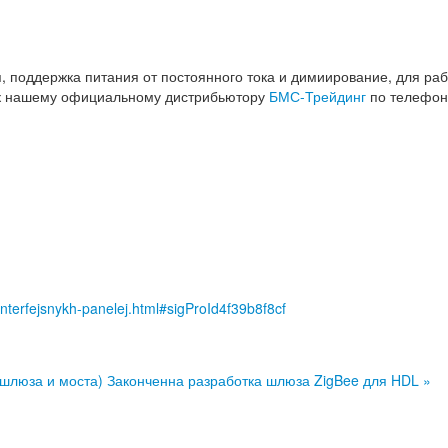
, поддержка питания от постоянного тока и димиирование, для ра
 к нашему официальному дистрибьютору
БМС-Трейдинг
по телефону
-interfejsnykh-panelej.html#sigProId4f39b8f8cf
 шлюза и моста)
Законченна разработка шлюза ZigBee для HDL »