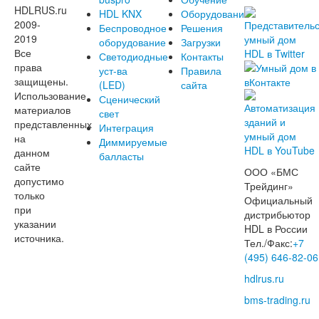
HDLRUS.ru
HDL KNX
Оборудование
2009-
Беспроводное
Решения
2019
оборудование
Загрузки
Все
Светодиодные
Контакты
права
уст-ва
Правила
защищены.
(LED)
сайта
Использование
Сценический
материалов
свет
представленных
Интеграция
на
Диммируемые
данном
балласты
сайте
ООО «БМС
допустимо
Трейдинг»
только
Официальный
при
дистрибьютор
указании
HDL в России
источника.
Тел./Факс:
+7
(495) 646-82-06
hdlrus.ru
bms-trading.ru