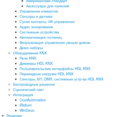
Американский стандарт
Аксессуары для панелей
Управление климатом
Сенсоры и датчики
Сухие контакты, ИК-управление
Аудио зонирование
Системные устройства
Автоматизация гостиниц
Визуализация управления умным домом
Демо наборы
Оборудование KNX
Реле KNX
Диммеры HDL KNX
Пользовательские интерфейсы HDL KNX
Перекидные нагрузки HDL KNX
Сенсоры, БП, DMX, системные устр-ва HDL KNX
Беспроводные решения
Сценический свет
Интеграция
CoolAutomation
iRidium
WinDeco
Решения