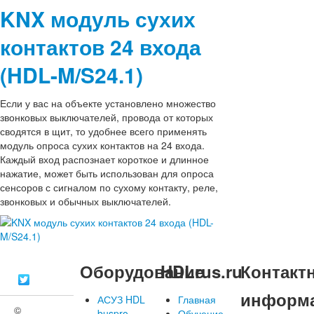
KNX модуль сухих
контактов 24 входа
(HDL-M/S24.1)
Если у вас на объекте установлено множество
звонковых выключателей, провода от которых
сводятся в щит, то удобнее всего применять
модуль опроса сухих контактов на 24 входа.
Каждый вход распознает короткое и длинное
нажатие, может быть использован для опроса
сенсоров с сигналом по сухому контакту, реле,
звонковых и обычных выключателей.
Оборудование
HDLrus.ru
Контакт
информ
АСУЗ HDL
Главная
©
buspro
Обучение