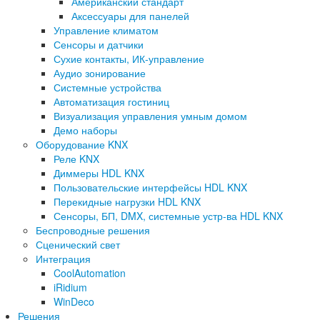
Американский стандарт
Аксессуары для панелей
Управление климатом
Сенсоры и датчики
Сухие контакты, ИК-управление
Аудио зонирование
Системные устройства
Автоматизация гостиниц
Визуализация управления умным домом
Демо наборы
Оборудование KNX
Реле KNX
Диммеры HDL KNX
Пользовательские интерфейсы HDL KNX
Перекидные нагрузки HDL KNX
Сенсоры, БП, DMX, системные устр-ва HDL KNX
Беспроводные решения
Сценический свет
Интеграция
CoolAutomation
iRidium
WinDeco
Решения