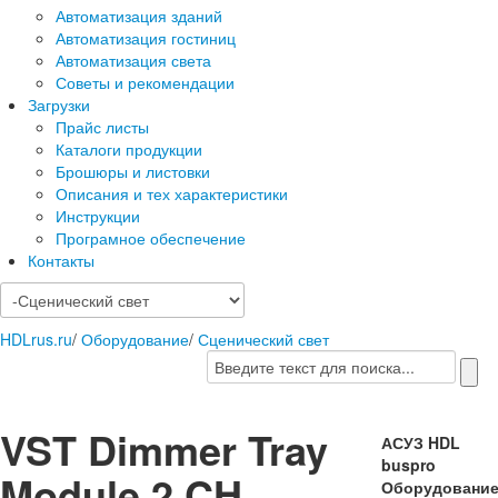
Автоматизация зданий
Автоматизация гостиниц
Автоматизация света
Советы и рекомендации
Загрузки
Прайс листы
Каталоги продукции
Брошюры и листовки
Описания и тех характеристики
Инструкции
Програмное обеспечение
Контакты
HDLrus.ru
/
Оборудование
/
Сценический свет
VST Dimmer Tray
АСУЗ HDL
buspro
Module 2 CH
Оборудовани