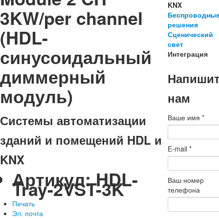
KNX
3KW/per channel
Беспроводны
решения
(HDL-
Сценический
свет
синусоидальный
Интеграция
диммерный
Напиши
модуль)
нам
Системы автоматизации
Ваше имя
*
зданий и помещений HDL и
E-mail
*
KNX
Артикул:
HDL-
Ваш номер
Tray-2VST-3K
телефона
Печать
Эл. почта