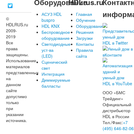
Оборудование
HDLrus.ru
Контакт
информ
АСУЗ HDL
Главная
©
buspro
Обучение
HDLRUS.ru
HDL KNX
Оборудование
2009-
Беспроводное
Решения
2019
оборудование
Загрузки
Все
Светодиодные
Контакты
права
уст-ва
Правила
защищены.
(LED)
сайта
Использование
Сценический
материалов
свет
представленных
Интеграция
на
Диммируемые
данном
балласты
сайте
ООО «БМС
допустимо
Трейдинг»
только
Официальный
при
дистрибьютор
указании
HDL в России
источника.
Тел./Факс:
+7
(495) 646-82-06