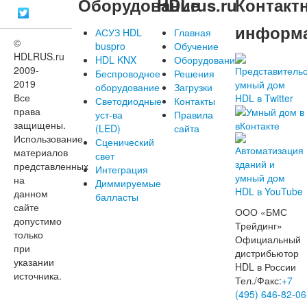
Оборудование
HDLrus.ru
Контакт
информ
АСУЗ HDL
Главная
©
buspro
Обучение
HDLRUS.ru
HDL KNX
Оборудование
2009-
Беспроводное
Решения
2019
оборудование
Загрузки
Все
Светодиодные
Контакты
права
уст-ва
Правила
защищены.
(LED)
сайта
Использование
Сценический
материалов
свет
представленных
Интеграция
на
Диммируемые
данном
балласты
сайте
ООО «БМС
допустимо
Трейдинг»
только
Официальный
при
дистрибьютор
указании
HDL в России
источника.
Тел./Факс:
+7
(495) 646-82-06