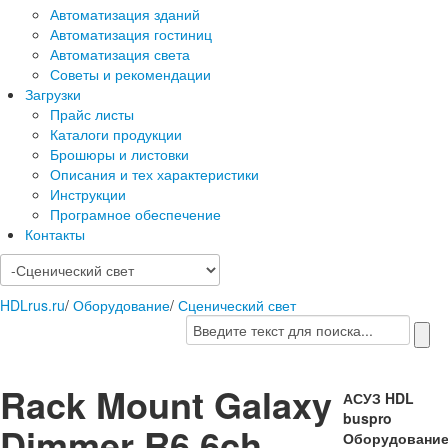
Автоматизация зданий
Автоматизация гостиниц
Автоматизация света
Советы и рекомендации
Загрузки
Прайс листы
Каталоги продукции
Брошюры и листовки
Описания и тех характеристики
Инструкции
Програмное обеспечение
Контакты
HDLrus.ru
/
Оборудование
/
Сценический свет
Rack Mount Galaxy
АСУЗ HDL
buspro
Dimmer R6 6ch
Оборудовани