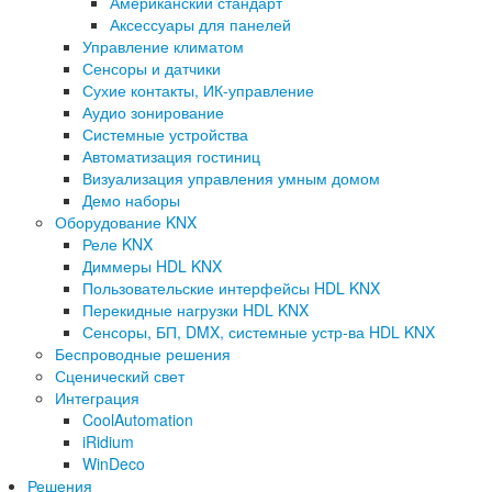
Американский стандарт
Аксессуары для панелей
Управление климатом
Сенсоры и датчики
Сухие контакты, ИК-управление
Аудио зонирование
Системные устройства
Автоматизация гостиниц
Визуализация управления умным домом
Демо наборы
Оборудование KNX
Реле KNX
Диммеры HDL KNX
Пользовательские интерфейсы HDL KNX
Перекидные нагрузки HDL KNX
Сенсоры, БП, DMX, системные устр-ва HDL KNX
Беспроводные решения
Сценический свет
Интеграция
CoolAutomation
iRidium
WinDeco
Решения