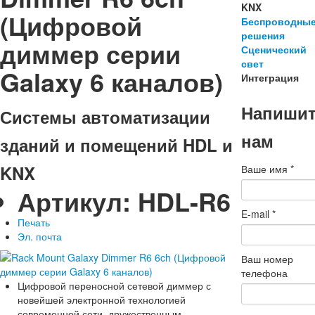
KNX
(Цифровой
Беспроводны
решения
диммер серии
Сценический
свет
Galaxy 6 каналов)
Интеграция
Напиши
Системы автоматизации
нам
зданий и помещений HDL и
KNX
Ваше имя
*
Артикул:
HDL-R6
E-mail
*
Печать
Эл. почта
Ваш номер
телефона
Цифровой переносной сетевой диммер с
новейшей электронной технологией
современной сети, дружественным