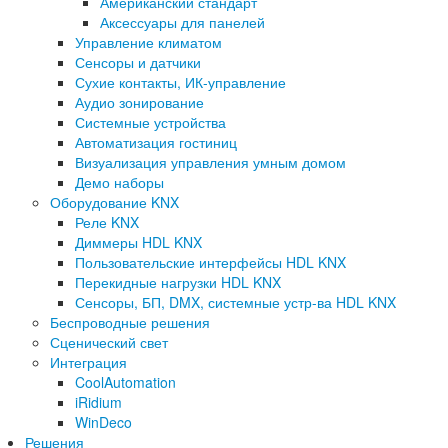
Американский стандарт
Аксессуары для панелей
Управление климатом
Сенсоры и датчики
Сухие контакты, ИК-управление
Аудио зонирование
Системные устройства
Автоматизация гостиниц
Визуализация управления умным домом
Демо наборы
Оборудование KNX
Реле KNX
Диммеры HDL KNX
Пользовательские интерфейсы HDL KNX
Перекидные нагрузки HDL KNX
Сенсоры, БП, DMX, системные устр-ва HDL KNX
Беспроводные решения
Сценический свет
Интеграция
CoolAutomation
iRidium
WinDeco
Решения