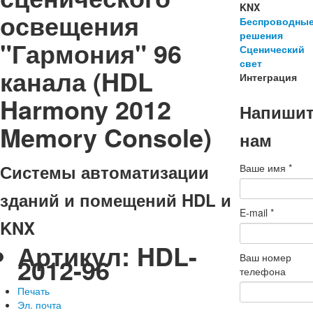
KNX
освещения
Беспроводны
решения
"Гармония" 96
Сценический
свет
канала (HDL
Интеграция
Harmony 2012
Напиши
Memory Console)
нам
Системы автоматизации
Ваше имя
*
зданий и помещений HDL и
E-mail
*
KNX
Артикул:
HDL-
Ваш номер
2012-96
телефона
Печать
Эл. почта