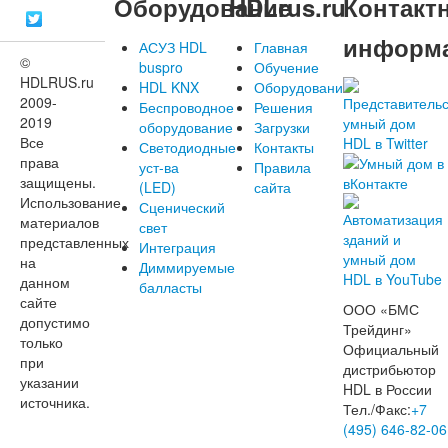
Оборудование
HDLrus.ru
Контакт
информ
АСУЗ HDL
Главная
©
buspro
Обучение
HDLRUS.ru
HDL KNX
Оборудование
2009-
Беспроводное
Решения
2019
оборудование
Загрузки
Все
Светодиодные
Контакты
права
уст-ва
Правила
защищены.
(LED)
сайта
Использование
Сценический
материалов
свет
представленных
Интеграция
на
Диммируемые
данном
балласты
сайте
ООО «БМС
допустимо
Трейдинг»
только
Официальный
при
дистрибьютор
указании
HDL в России
источника.
Тел./Факс:
+7
(495) 646-82-06