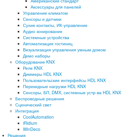
Американский стандарт
Аксессуары для панелей
Управление климатом
Сенсоры и датчики
Сухие контакты, ИК-управление
Аудио зонирование
Системные устройства
Автоматизация гостиниц
Визуализация управления умным домом
Демо наборы
Оборудование KNX
Реле KNX
Диммеры HDL KNX
Пользовательские интерфейсы HDL KNX
Перекидные нагрузки HDL KNX
Сенсоры, БП, DMX, системные устр-ва HDL KNX
Беспроводные решения
Сценический свет
Интеграция
CoolAutomation
iRidium
WinDeco
Решения