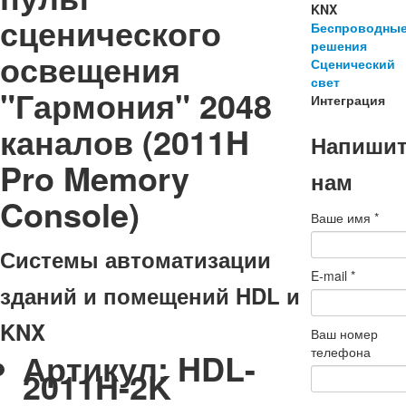
KNX
сценического
Беспроводны
решения
освещения
Сценический
свет
"Гармония" 2048
Интеграция
каналов (2011H
Напиши
Pro Memory
нам
Console)
Ваше имя
*
Системы автоматизации
E-mail
*
зданий и помещений HDL и
KNX
Ваш номер
телефона
Артикул:
HDL-
2011H-2K