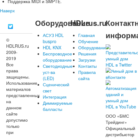
Поддержка MIDI и SMPTE.
Наверх
Оборудование
HDLrus.ru
Контакт
информ
АСУЗ HDL
Главная
©
buspro
Обучение
HDLRUS.ru
HDL KNX
Оборудование
2009-
Беспроводное
Решения
2019
оборудование
Загрузки
Все
Светодиодные
Контакты
права
уст-ва
Правила
защищены.
(LED)
сайта
Использование
Сценический
материалов
свет
представленных
Интеграция
на
Диммируемые
данном
балласты
сайте
ООО «БМС
допустимо
Трейдинг»
только
Официальный
при
дистрибьютор