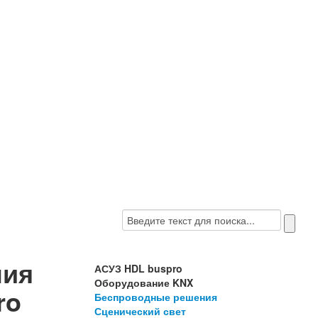
ния
АСУЗ HDL buspro
Оборудование KNX
ro
Беспроводные решения
Сценический свет