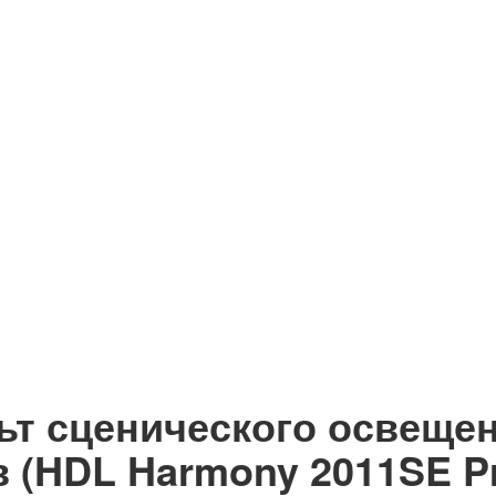
т сценического освеще
в (HDL Harmony 2011SE P