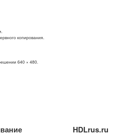
и.
зервного копирования.
решении 640 × 480.
вание
HDLrus.ru