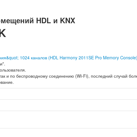
омещений HDL и KNX
K
и".
пользователя.
так и по беспроводному соединению (Wi-Fi), последний случай бол
ование.