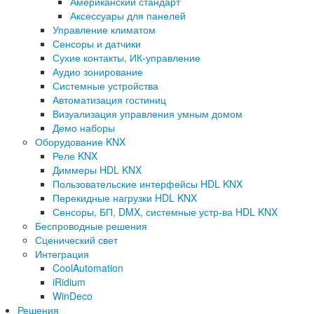
Американский стандарт
Аксессуары для панелей
Управление климатом
Сенсоры и датчики
Сухие контакты, ИК-управление
Аудио зонирование
Системные устройства
Автоматизация гостиниц
Визуализация управления умным домом
Демо наборы
Оборудование KNX
Реле KNX
Диммеры HDL KNX
Пользовательские интерфейсы HDL KNX
Перекидные нагрузки HDL KNX
Сенсоры, БП, DMX, системные устр-ва HDL KNX
Беспроводные решения
Сценический свет
Интеграция
CoolAutomation
iRidium
WinDeco
Решения