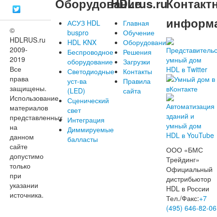
Оборудование
HDLrus.ru
Контакт
информ
АСУЗ HDL
Главная
©
buspro
Обучение
HDLRUS.ru
HDL KNX
Оборудование
2009-
Беспроводное
Решения
2019
оборудование
Загрузки
Все
Светодиодные
Контакты
права
уст-ва
Правила
защищены.
(LED)
сайта
Использование
Сценический
материалов
свет
представленных
Интеграция
на
Диммируемые
данном
балласты
сайте
ООО «БМС
допустимо
Трейдинг»
только
Официальный
при
дистрибьютор
указании
HDL в России
источника.
Тел./Факс:
+7
(495) 646-82-06