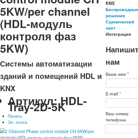
KNX
5KW/per channel
Беспроводны
решения
(HDL-модуль
Сценический
свет
контроля фаз
Интеграция
5KW)
Напиши
нам
Системы автоматизации
зданий и помещений HDL и
Ваше имя
*
KNX
E-mail
*
Артикул:
HDL-
Tray-2D-5K
Ваш номер
Печать
телефона
Эл. почта