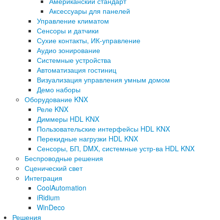
Американский стандарт
Аксессуары для панелей
Управление климатом
Сенсоры и датчики
Сухие контакты, ИК-управление
Аудио зонирование
Системные устройства
Автоматизация гостиниц
Визуализация управления умным домом
Демо наборы
Оборудование KNX
Реле KNX
Диммеры HDL KNX
Пользовательские интерфейсы HDL KNX
Перекидные нагрузки HDL KNX
Сенсоры, БП, DMX, системные устр-ва HDL KNX
Беспроводные решения
Сценический свет
Интеграция
CoolAutomation
iRidium
WinDeco
Решения