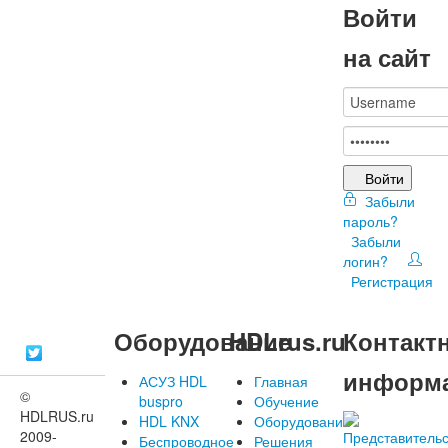
Войти
на сайт
Войти
Забыли
пароль?
Забыли
логин?
Регистрация
Оборудование
HDLrus.ru
Контакт
информ
АСУЗ HDL
Главная
©
buspro
Обучение
HDLRUS.ru
HDL KNX
Оборудование
2009-
Беспроводное
Решения