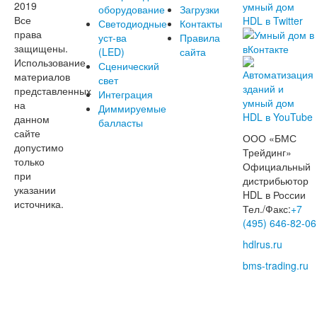
2019
оборудование
Загрузки
Все
Светодиодные
Контакты
права
уст-ва
Правила
защищены.
(LED)
сайта
Использование
Сценический
материалов
свет
представленных
Интеграция
на
Диммируемые
данном
балласты
сайте
ООО «БМС
допустимо
Трейдинг»
только
Официальный
при
дистрибьютор
указании
HDL в России
источника.
Тел./Факс:
+7
(495) 646-82-06
hdlrus.ru
bms-trading.ru