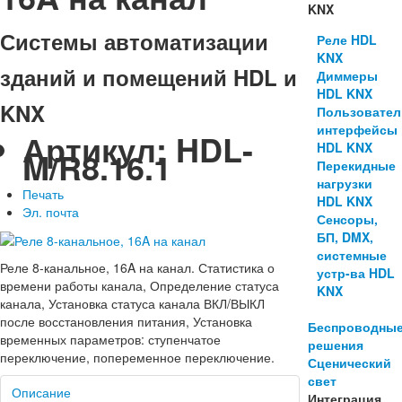
KNX
Системы автоматизации
Реле HDL
KNX
зданий и помещений HDL и
Диммеры
HDL KNX
KNX
Пользовател
интерфейсы
Артикул:
HDL-
HDL KNX
M/R8.16.1
Перекидные
нагрузки
Печать
HDL KNX
Эл. почта
Сенсоры,
БП, DMX,
системные
Реле 8-канальное, 16A на канал. Статистика о
устр-ва HDL
времени работы канала, Определение статуса
KNX
канала, Установка статуса канала ВКЛ/ВЫКЛ
после восстановления питания, Установка
Беспроводны
временных параметров: ступенчатое
решения
переключение, попеременное переключение.
Сценический
свет
Описание
Интеграция