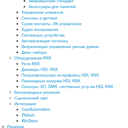
Американский стандарт
Аксессуары для панелей
Управление климатом
Сенсоры и датчики
Сухие контакты, ИК-управление
Аудио зонирование
Системные устройства
Автоматизация гостиниц
Визуализация управления умным домом
Демо наборы
Оборудование KNX
Реле KNX
Диммеры HDL KNX
Пользовательские интерфейсы HDL KNX
Перекидные нагрузки HDL KNX
Сенсоры, БП, DMX, системные устр-ва HDL KNX
Беспроводные решения
Сценический свет
Интеграция
CoolAutomation
iRidium
WinDeco
Решения