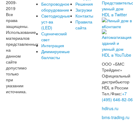
2009-
Беспроводное
Решения
2019
оборудование
Загрузки
Все
Светодиодные
Контакты
права
уст-ва
Правила
защищены.
(LED)
сайта
Использование
Сценический
материалов
свет
представленных
Интеграция
на
Диммируемые
данном
балласты
сайте
ООО «БМС
допустимо
Трейдинг»
только
Официальный
при
дистрибьютор
указании
HDL в России
источника.
Тел./Факс:
+7
(495) 646-82-06
hdlrus.ru
bms-trading.ru