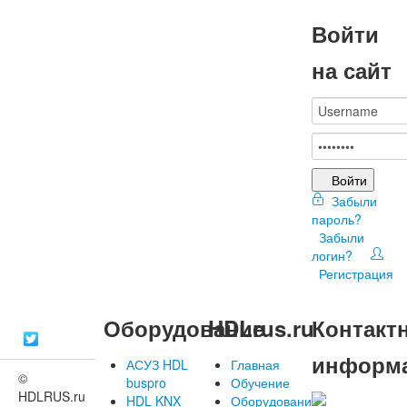
Войти
на сайт
Войти
Забыли
пароль?
Забыли
логин?
Регистрация
Оборудование
HDLrus.ru
Контакт
информ
АСУЗ HDL
Главная
©
buspro
Обучение
HDLRUS.ru
HDL KNX
Оборудование