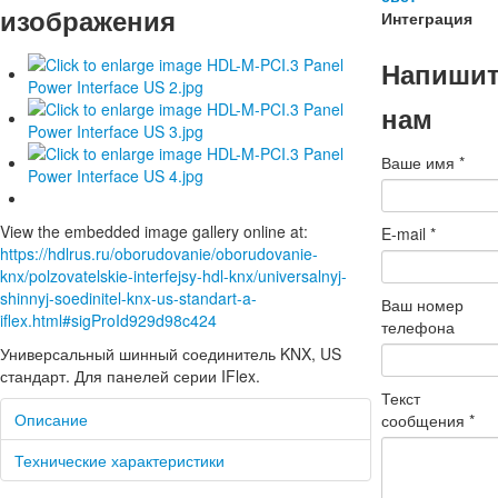
изображения
Интеграция
Напиши
нам
Ваше имя
*
View the embedded image gallery online at:
E-mail
*
https://hdlrus.ru/oborudovanie/oborudovanie-
knx/polzovatelskie-interfejsy-hdl-knx/universalnyj-
shinnyj-soedinitel-knx-us-standart-a-
Ваш номер
iflex.html#sigProId929d98c424
телефона
Универсальный шинный соединитель KNX, US
стандарт. Для панелей серии IFlex.
Текст
Описание
сообщения
*
Технические характеристики