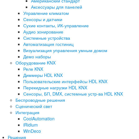
Американский стандарт
Аксессуары для панелей
Управление климатом
Сенсоры и датчики
Сухие контакты, ИК-управление
Аудио зонирование
Системные устройства
Автоматизация гостиниц
Визуализация управления умным домом
Демо наборы
Оборудование KNX
Реле KNX
Диммеры HDL KNX
Пользовательские интерфейсы HDL KNX
Перекидные нагрузки HDL KNX
Сенсоры, БП, DMX, системные устр-ва HDL KNX
Беспроводные решения
Сценический свет
Интеграция
CoolAutomation
iRidium
WinDeco
Решения