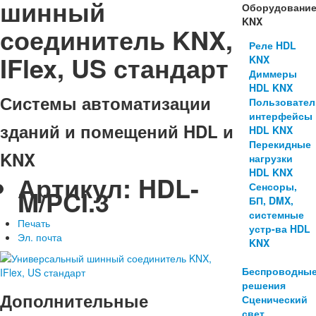
шинный
Оборудовани
KNX
соединитель KNX,
Реле HDL
IFlex, US стандарт
KNX
Диммеры
HDL KNX
Системы автоматизации
Пользовател
интерфейсы
зданий и помещений HDL и
HDL KNX
Перекидные
KNX
нагрузки
HDL KNX
Артикул:
HDL-
Сенсоры,
M/PCI.3
БП, DMX,
системные
Печать
устр-ва HDL
Эл. почта
KNX
Беспроводны
решения
Дополнительные
Сценический
свет