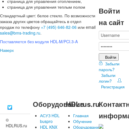
страница для управления отоплением,
страница для управления теплым полом
Войти
Стандартный цвет: белое стекло. По возможности
на сайт
заказа других цветов обращайтесь в отдел
продаж по телефону
+7 (495) 646-82-06
или email
sales@bms-trading.ru
.
Поставляется без модуля HDL-M/PCI.3-A
Наверх
Войти
Забыли
пароль?
Забыли
логин?
Регистрация
Оборудование
HDLrus.ru
Контакт
информ
АСУЗ HDL
Главная
©
buspro
Обучение
HDLRUS.ru
HDL KNX
Оборудование