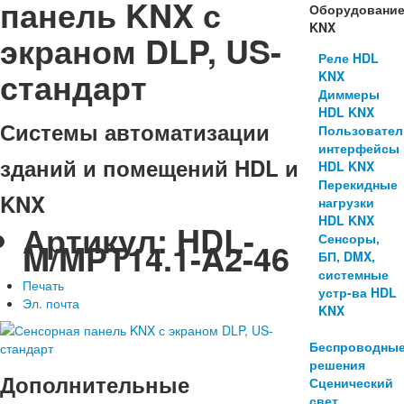
панель KNX с
Оборудовани
KNX
экраном DLP, US-
Реле HDL
стандарт
KNX
Диммеры
HDL KNX
Системы автоматизации
Пользовател
интерфейсы
зданий и помещений HDL и
HDL KNX
Перекидные
KNX
нагрузки
HDL KNX
Артикул:
HDL-
Сенсоры,
M/MPT14.1-A2-46
БП, DMX,
системные
Печать
устр-ва HDL
Эл. почта
KNX
Беспроводны
решения
Дополнительные
Сценический
свет