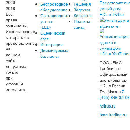
2009-
Беспроводное
Решения
2019
оборудование
Загрузки
Все
Светодиодные
Контакты
права
уст-ва
Правила
защищены.
(LED)
сайта
Использование
Сценический
материалов
свет
представленных
Интеграция
на
Диммируемые
данном
балласты
сайте
ООО «БМС
допустимо
Трейдинг»
только
Официальный
при
дистрибьютор
указании
HDL в России
источника.
Тел./Факс:
+7
(495) 646-82-06
hdlrus.ru
bms-trading.ru