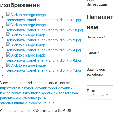
изображения
Интеграция
Напиши
нам
Ваше имя
*
E-mail
*
Ваш номер
телефона
View the embedded image gallery online at:
https://hdlrus.ru/oborudovanie/oborudovanie-
Текст
knx/polzovatelskie-interfejsy-hdl-knx/sensornaya-
сообщения
*
panel-knx-s-ekranom-dlp-us-
standart.html#sigProIdc5c8fd640c
Сенсорная панель KNX с экраном DLP, US-