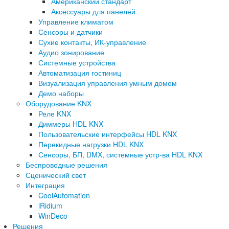
Американский стандарт
Аксессуары для панелей
Управление климатом
Сенсоры и датчики
Сухие контакты, ИК-управление
Аудио зонирование
Системные устройства
Автоматизация гостиниц
Визуализация управления умным домом
Демо наборы
Оборудование KNX
Реле KNX
Диммеры HDL KNX
Пользовательские интерфейсы HDL KNX
Перекидные нагрузки HDL KNX
Сенсоры, БП, DMX, системные устр-ва HDL KNX
Беспроводные решения
Сценический свет
Интеграция
CoolAutomation
iRidium
WinDeco
Решения