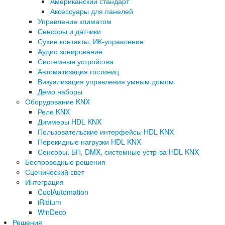
Американский стандарт
Аксессуары для панелей
Управление климатом
Сенсоры и датчики
Сухие контакты, ИК-управление
Аудио зонирование
Системные устройства
Автоматизация гостиниц
Визуализация управления умным домом
Демо наборы
Оборудование KNX
Реле KNX
Диммеры HDL KNX
Пользовательские интерфейсы HDL KNX
Перекидные нагрузки HDL KNX
Сенсоры, БП, DMX, системные устр-ва HDL KNX
Беспроводные решения
Сценический свет
Интеграция
CoolAutomation
iRidium
WinDeco
Решения