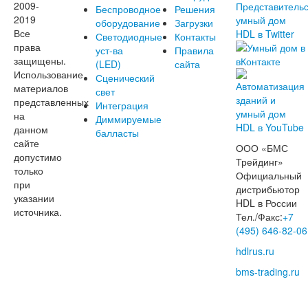
2009-
Беспроводное
Решения
2019
оборудование
Загрузки
Все
Светодиодные
Контакты
права
уст-ва
Правила
защищены.
(LED)
сайта
Использование
Сценический
материалов
свет
представленных
Интеграция
на
Диммируемые
данном
балласты
сайте
ООО «БМС
допустимо
Трейдинг»
только
Официальный
при
дистрибьютор
указании
HDL в России
источника.
Тел./Факс:
+7
(495) 646-82-06
hdlrus.ru
bms-trading.ru