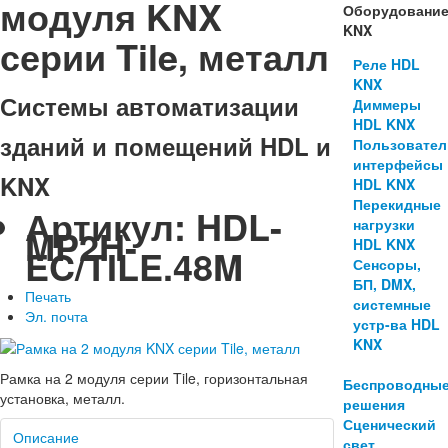
модуля KNX
Оборудовани
KNX
серии Tile, металл
Реле HDL
KNX
Системы автоматизации
Диммеры
HDL KNX
зданий и помещений HDL и
Пользовател
интерфейсы
KNX
HDL KNX
Перекидные
Артикул:
HDL-
нагрузки
MP2H-
HDL KNX
EC/TILE.48M
Сенсоры,
БП, DMX,
Печать
системные
Эл. почта
устр-ва HDL
KNX
Рамка на 2 модуля серии Tile, горизонтальная
Беспроводны
установка, металл.
решения
Сценический
Описание
свет