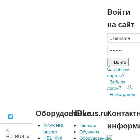
Войти
на сайт
Войти
Забыли
пароль?
Забыли
логин?
Регистрация
Оборудование
HDLrus.ru
Контакт
информ
АСУЗ HDL
Главная
©
buspro
Обучение
HDLRUS.ru
HDL KNX
Оборудование