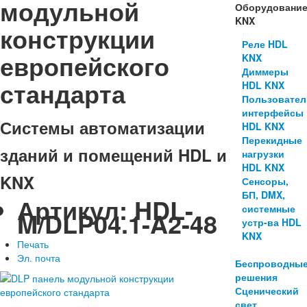
модульной
Оборудовани
KNX
конструкции
Реле HDL
европейского
KNX
Диммеры
стандарта
HDL KNX
Пользовател
интерфейсы
Системы автоматизации
HDL KNX
Перекидные
зданий и помещений HDL и
нагрузки
HDL KNX
KNX
Сенсоры,
БП, DMX,
Артикул:
HDL-
системные
M/DLP04.1-A2-48
устр-ва HDL
KNX
Печать
Эл. почта
Беспроводны
решения
Сценический
свет