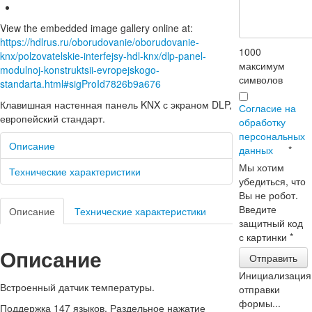
View the embedded image gallery online at:
https://hdlrus.ru/oborudovanie/oborudovanie-
1000
knx/polzovatelskie-interfejsy-hdl-knx/dlp-panel-
максимум
modulnoj-konstruktsii-evropejskogo-
символов
standarta.html#sigProId7826b9a676
Клавишная настенная панель KNX с экраном DLP,
Согласие на
европейский стандарт.
обработку
персональных
Описание
данных
*
Мы хотим
Технические характеристики
убедиться, что
Вы не робот.
Введите
Описание
Технические характеристики
защитный код
с картинки
*
Описание
Отправить
Инициализация
Встроенный датчик температуры.
отправки
формы...
Поддержка 147 языков, Раздельное нажатие