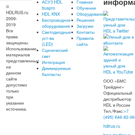
информ
АСУЗ HDL
Главная
©
buspro
Обучение
HDLRUS.ru
HDL KNX
Оборудование
2009-
Беспроводное
Решения
2019
оборудование
Загрузки
Все
Светодиодные
Контакты
права
уст-ва
Правила
защищены.
(LED)
сайта
Использование
Сценический
материалов
свет
представленных
Интеграция
на
Диммируемые
данном
балласты
сайте
ООО «БМС
допустимо
Трейдинг»
только
Официальный
при
дистрибьютор
указании
HDL в России
источника.
Тел./Факс:
+7
(495) 646-82-06
hdlrus.ru