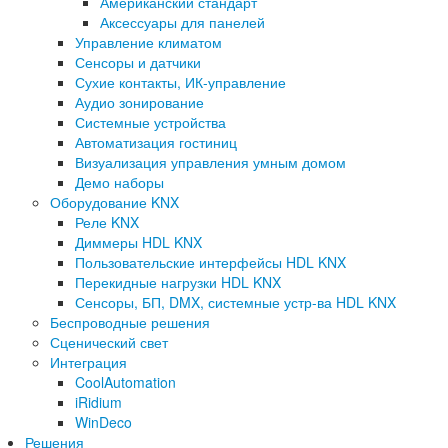
Американский стандарт
Аксессуары для панелей
Управление климатом
Сенсоры и датчики
Сухие контакты, ИК-управление
Аудио зонирование
Системные устройства
Автоматизация гостиниц
Визуализация управления умным домом
Демо наборы
Оборудование KNX
Реле KNX
Диммеры HDL KNX
Пользовательские интерфейсы HDL KNX
Перекидные нагрузки HDL KNX
Сенсоры, БП, DMX, системные устр-ва HDL KNX
Беспроводные решения
Сценический свет
Интеграция
CoolAutomation
iRidium
WinDeco
Решения