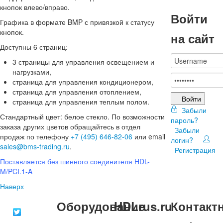
кнопок влево/вправо.
Войти
Графика в формате BMP с привязкой к статусу
кнопок.
на сайт
Доступны 6 страниц:
3 страницы для управления освещением и
нагрузками,
страница для управления кондиционером,
страница для управления отоплением,
Войти
страница для управления теплым полом.
Забыли
Стандартный цвет: белое стекло. По возможности
пароль?
заказа других цветов обращайтесь в отдел
Забыли
продаж по телефону
+7 (495) 646-82-06
или email
логин?
sales@bms-trading.ru
.
Регистрация
Поставляется без шинного соединителя HDL-
M/PCI.1-A
Наверх
Оборудование
HDLrus.ru
Контакт