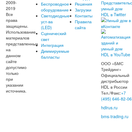
2009-
Беспроводное
Решения
2019
оборудование
Загрузки
Все
Светодиодные
Контакты
права
уст-ва
Правила
защищены.
(LED)
сайта
Использование
Сценический
материалов
свет
представленных
Интеграция
на
Диммируемые
данном
балласты
сайте
ООО «БМС
допустимо
Трейдинг»
только
Официальный
при
дистрибьютор
указании
HDL в России
источника.
Тел./Факс:
+7
(495) 646-82-06
hdlrus.ru
bms-trading.ru