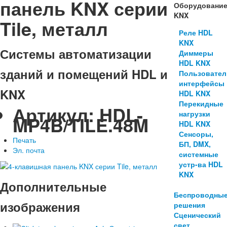
панель KNX серии
Оборудовани
KNX
Tile, металл
Реле HDL
KNX
Системы автоматизации
Диммеры
HDL KNX
зданий и помещений HDL и
Пользовател
интерфейсы
KNX
HDL KNX
Перекидные
Артикул:
HDL-
нагрузки
MP4B/TILE.48M
HDL KNX
Сенсоры,
Печать
БП, DMX,
Эл. почта
системные
устр-ва HDL
KNX
Дополнительные
Беспроводны
изображения
решения
Сценический
свет