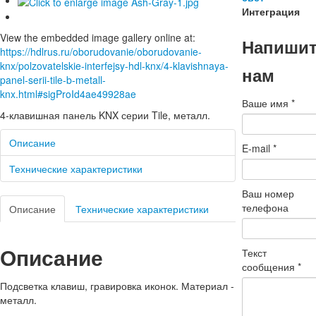
Интеграция
View the embedded image gallery online at:
Напиши
https://hdlrus.ru/oborudovanie/oborudovanie-
knx/polzovatelskie-interfejsy-hdl-knx/4-klavishnaya-
нам
panel-serii-tile-b-metall-
knx.html#sigProId4ae49928ae
Ваше имя
*
4-клавишная панель KNX серии Tile, металл.
Описание
E-mail
*
Технические характеристики
Ваш номер
телефона
Описание
Технические характеристики
Описание
Текст
сообщения
*
Подсветка клавиш, гравировка иконок. Материал -
металл.