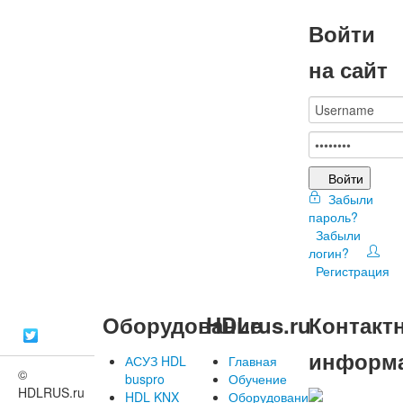
Войти
на сайт
Войти
Забыли
пароль?
Забыли
логин?
Регистрация
Оборудование
HDLrus.ru
Контакт
информ
АСУЗ HDL
Главная
©
buspro
Обучение
HDLRUS.ru
HDL KNX
Оборудование