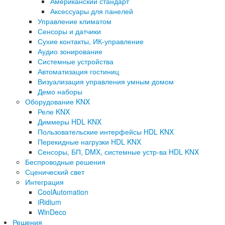
Американский стандарт
Аксессуары для панелей
Управление климатом
Сенсоры и датчики
Сухие контакты, ИК-управление
Аудио зонирование
Системные устройства
Автоматизация гостиниц
Визуализация управления умным домом
Демо наборы
Оборудование KNX
Реле KNX
Диммеры HDL KNX
Пользовательские интерфейсы HDL KNX
Перекидные нагрузки HDL KNX
Сенсоры, БП, DMX, системные устр-ва HDL KNX
Беспроводные решения
Сценический свет
Интеграция
CoolAutomation
iRidium
WinDeco
Решения