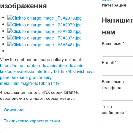
изображения
Интеграция
Напиши
нам
Ваше имя
*
View the embedded image gallery online at:
E-mail
*
https://hdlrus.ru/oborudovanie/oborudovanie-
knx/polzovatelskie-interfejsy-hdl-knx/4-klavishnaya-
panel-knx-serii-granite-seryj-
Ваш номер
metall.html#sigProId10b4a1f1f9
телефона
4-клавишная панель KNX серии Granite,
европейский стандарт, серый металл.
Текст
Описание
сообщения
*
Технические характеристики