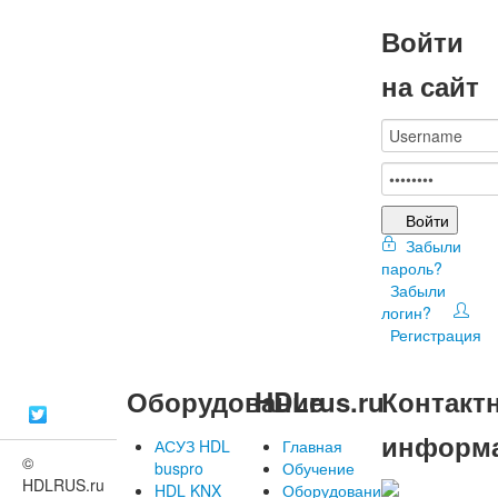
Войти
на сайт
Войти
Забыли
пароль?
Забыли
логин?
Регистрация
Оборудование
HDLrus.ru
Контакт
информ
АСУЗ HDL
Главная
©
buspro
Обучение
HDLRUS.ru
HDL KNX
Оборудование