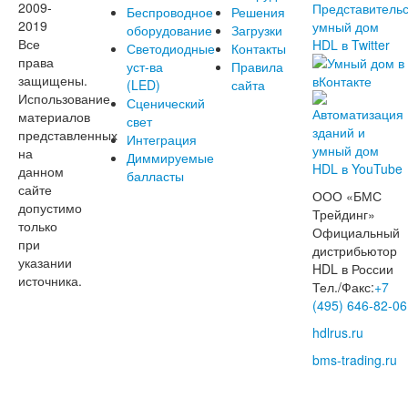
2009-
Беспроводное
Решения
2019
оборудование
Загрузки
Все
Светодиодные
Контакты
права
уст-ва
Правила
защищены.
(LED)
сайта
Использование
Сценический
материалов
свет
представленных
Интеграция
на
Диммируемые
данном
балласты
сайте
ООО «БМС
допустимо
Трейдинг»
только
Официальный
при
дистрибьютор
указании
HDL в России
источника.
Тел./Факс:
+7
(495) 646-82-06
hdlrus.ru
bms-trading.ru