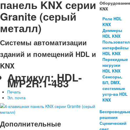
панель KNX серии
Оборудовани
KNX
Granite (серый
Реле HDL
металл)
KNX
Диммеры
HDL KNX
Системы автоматизации
Пользовател
интерфейсы
зданий и помещений HDL и
HDL KNX
Перекидные
KNX
нагрузки
HDL KNX
Артикул:
HDL-
Сенсоры,
M/P2R.1-483
БП, DMX,
системные
Печать
устр-ва HDL
Эл. почта
KNX
Беспроводны
решения
Дополнительные
Сценический
свет