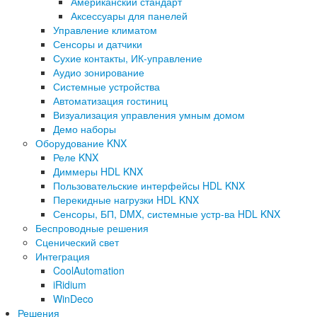
Американский стандарт
Аксессуары для панелей
Управление климатом
Сенсоры и датчики
Сухие контакты, ИК-управление
Аудио зонирование
Системные устройства
Автоматизация гостиниц
Визуализация управления умным домом
Демо наборы
Оборудование KNX
Реле KNX
Диммеры HDL KNX
Пользовательские интерфейсы HDL KNX
Перекидные нагрузки HDL KNX
Сенсоры, БП, DMX, системные устр-ва HDL KNX
Беспроводные решения
Сценический свет
Интеграция
CoolAutomation
iRidium
WinDeco
Решения