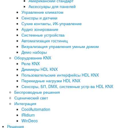
Американский стандарт
Аксессуары для панелей
Управление климатом
Сенсоры и датчики
Сухие контакты, ИК-управление
Аудио зонирование
Системные устройства
Автоматизация гостиниц
Визуализация управления умным домом
Демо наборы
Оборудование KNX
Реле KNX
Диммеры HDL KNX
Пользовательские интерфейсы HDL KNX
Перекидные нагрузки HDL KNX
Сенсоры, БП, DMX, системные устр-ва HDL KNX
Беспроводные решения
Сценический свет
Интеграция
CoolAutomation
iRidium
WinDeco
Решения