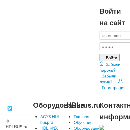
Войти
на сайт
Войти
Забыли
пароль?
Забыли
логин?
Регистрация
Оборудование
HDLrus.ru
Контакт
информ
АСУЗ HDL
Главная
©
buspro
Обучение
HDLRUS.ru
HDL KNX
Оборудование