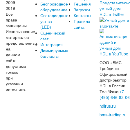
2009-
Беспроводное
Решения
2019
оборудование
Загрузки
Все
Светодиодные
Контакты
права
уст-ва
Правила
защищены.
(LED)
сайта
Использование
Сценический
материалов
свет
представленных
Интеграция
на
Диммируемые
данном
балласты
сайте
ООО «БМС
допустимо
Трейдинг»
только
Официальный
при
дистрибьютор
указании
HDL в России
источника.
Тел./Факс:
+7
(495) 646-82-06
hdlrus.ru
bms-trading.ru