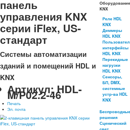
панель
Оборудовани
KNX
управления KNX
Реле HDL
серии iFlex, US-
KNX
Диммеры
стандарт
HDL KNX
Пользовател
интерфейсы
Системы автоматизации
HDL KNX
Перекидные
зданий и помещений HDL и
нагрузки
HDL KNX
KNX
Сенсоры,
БП, DMX,
Артикул:
HDL-
системные
M/P02.2-46
устр-ва HDL
KNX
Печать
Эл. почта
Беспроводны
решения
Сценический
свет