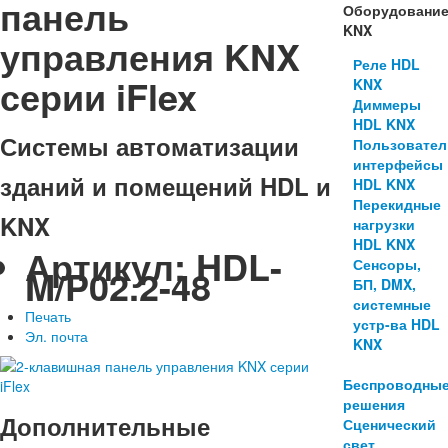
панель
Оборудовани
KNX
управления KNX
Реле HDL
серии iFlex
KNX
Диммеры
HDL KNX
Системы автоматизации
Пользовател
интерфейсы
зданий и помещений HDL и
HDL KNX
Перекидные
KNX
нагрузки
HDL KNX
Артикул:
HDL-
Сенсоры,
M/P02.2-48
БП, DMX,
системные
Печать
устр-ва HDL
Эл. почта
KNX
Беспроводны
решения
Дополнительные
Сценический
свет