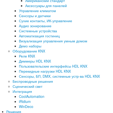
Американский стандарт
Аксессуары для панелей
Управление климатом
Сенсоры и датчики
Сухие контакты, ИК-управление
Аудио зонирование
Системные устройства
Автоматизация гостиниц
Визуализация управления умным домом
Демо наборы
Оборудование KNX
Реле KNX
Диммеры HDL KNX
Пользовательские интерфейсы HDL KNX
Перекидные нагрузки HDL KNX
Сенсоры, БП, DMX, системные устр-ва HDL KNX
Беспроводные решения
Сценический свет
Интеграция
CoolAutomation
iRidium
WinDeco
Решения