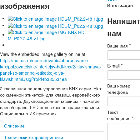
изображения
Интеграция
Напиши
нам
Ваше имя
*
View the embedded image gallery online at:
https://hdlrus.ru/oborudovanie/oborudovanie-
E-mail
*
knx/polzovatelskie-interfejsy-hdl-knx/2-klavishnaya-
panel-so-smennoj-etiketkoj-dlya-
klavish.html#sigProId4b385534ea
Ваш номер
2 клавишная панель управления KNX серии iFlex
телефона
со сменной этикеткой для клавиш, европейского
стандарта. Двухпозиционная клавиша - нажатие
влево/вправо. LED подсветка по краям клавиши.
Текст
Опционально ИК приемник.
сообщения
*
Описание
Технические характеристики