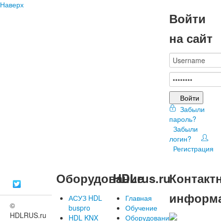
Наверх
Войти
на сайт
Войти
Забыли
пароль?
Забыли
логин?
Регистрация
Оборудование
HDLrus.ru
Контакт
информ
АСУЗ HDL
Главная
©
buspro
Обучение
HDLRUS.ru
HDL KNX
Оборудование