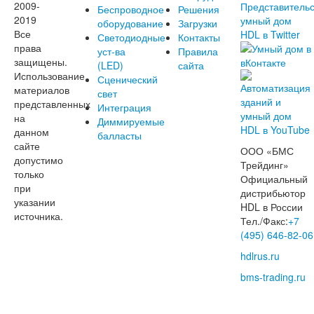
2009-
Беспроводное
Решения
2019
оборудование
Загрузки
Все
Светодиодные
Контакты
права
уст-ва
Правила
защищены.
(LED)
сайта
Использование
Сценический
материалов
свет
представленных
Интеграция
на
Диммируемые
данном
балласты
сайте
ООО «БМС
допустимо
Трейдинг»
только
Официальный
при
дистрибьютор
указании
HDL в России
источника.
Тел./Факс:
+7
(495) 646-82-06
hdlrus.ru
bms-trading.ru