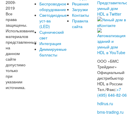
2009-
Беспроводное
Решения
2019
оборудование
Загрузки
Все
Светодиодные
Контакты
права
уст-ва
Правила
защищены.
(LED)
сайта
Использование
Сценический
материалов
свет
представленных
Интеграция
на
Диммируемые
данном
балласты
сайте
ООО «БМС
допустимо
Трейдинг»
только
Официальный
при
дистрибьютор
указании
HDL в России
источника.
Тел./Факс:
+7
(495) 646-82-06
hdlrus.ru
bms-trading.ru