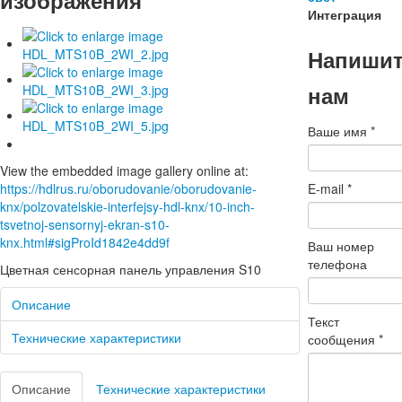
изображения
Интеграция
Напиши
нам
Ваше имя
*
View the embedded image gallery online at:
E-mail
*
https://hdlrus.ru/oborudovanie/oborudovanie-
knx/polzovatelskie-interfejsy-hdl-knx/10-inch-
tsvetnoj-sensornyj-ekran-s10-
knx.html#sigProId1842e4dd9f
Ваш номер
телефона
Цветная сенсорная панель управления S10
Описание
Текст
Технические характеристики
сообщения
*
Описание
Технические характеристики