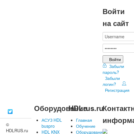
Войти
на сайт
Войти
Забыли
пароль?
Забыли
логин?
Регистрация
Оборудование
HDLrus.ru
Контакт
информ
АСУЗ HDL
Главная
©
buspro
Обучение
HDLRUS.ru
HDL KNX
Оборудование