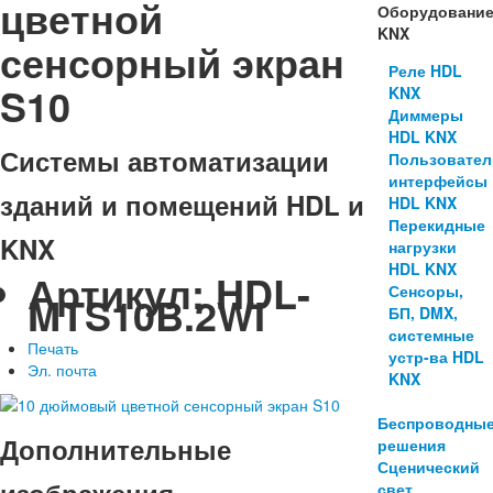
цветной
Оборудовани
KNX
сенсорный экран
Реле HDL
S10
KNX
Диммеры
HDL KNX
Системы автоматизации
Пользовател
интерфейсы
зданий и помещений HDL и
HDL KNX
Перекидные
KNX
нагрузки
HDL KNX
Артикул:
HDL-
Сенсоры,
MTS10B.2WI
БП, DMX,
системные
Печать
устр-ва HDL
Эл. почта
KNX
Беспроводны
Дополнительные
решения
Сценический
свет