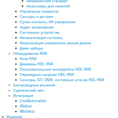
Американский стандарт
Аксессуары для панелей
Управление климатом
Сенсоры и датчики
Сухие контакты, ИК-управление
Аудио зонирование
Системные устройства
Автоматизация гостиниц
Визуализация управления умным домом
Демо наборы
Оборудование KNX
Реле KNX
Диммеры HDL KNX
Пользовательские интерфейсы HDL KNX
Перекидные нагрузки HDL KNX
Сенсоры, БП, DMX, системные устр-ва HDL KNX
Беспроводные решения
Сценический свет
Интеграция
CoolAutomation
iRidium
WinDeco
Решения