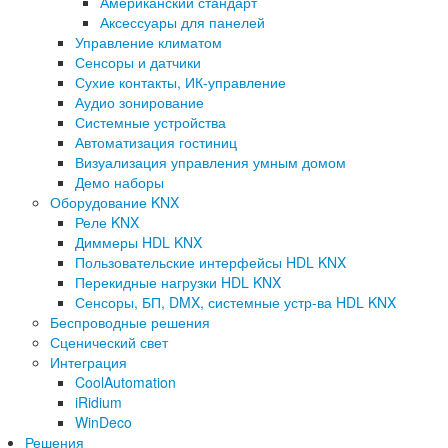
Американский стандарт
Аксессуары для панелей
Управление климатом
Сенсоры и датчики
Сухие контакты, ИК-управление
Аудио зонирование
Системные устройства
Автоматизация гостиниц
Визуализация управления умным домом
Демо наборы
Оборудование KNX
Реле KNX
Диммеры HDL KNX
Пользовательские интерфейсы HDL KNX
Перекидные нагрузки HDL KNX
Сенсоры, БП, DMX, системные устр-ва HDL KNX
Беспроводные решения
Сценический свет
Интеграция
CoolAutomation
iRidium
WinDeco
Решения