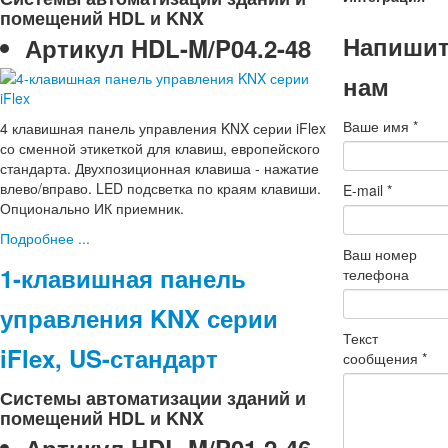
помещений HDL и KNX
Напиши
Артикул
HDL-M/P04.2-48
нам
Ваше имя
*
4 клавишная панель управления KNX серии iFlex
со сменной этикеткой для клавиш, европейского
стандарта. Двухпозиционная клавиша - нажатие
влево/вправо. LED подсветка по краям клавиши.
E-mail
*
Опционально ИК приемник.
Подробнее ...
Ваш номер
1-клавишная панель
телефона
управления KNX серии
Текст
iFlex, US-стандарт
сообщения
*
Системы автоматизации зданий и
помещений HDL и KNX