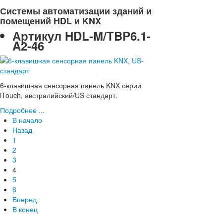
Системы автоматизации зданий и
помещений HDL и KNX
Артикул
HDL-M/TBP6.1-
A2-46
6-клавишная сенсорная панель KNX серии
iTouch, австралийский/US стандарт.
Подробнее ...
В начало
Назад
1
2
3
4
5
6
Вперед
В конец