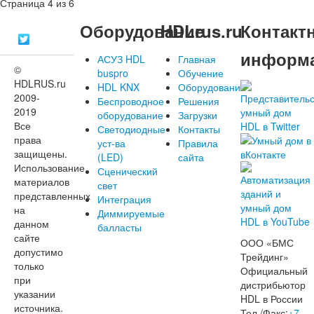
Страница 4 из 6
Оборудование
HDLrus.ru
Контакт
информ
АСУЗ HDL
Главная
©
buspro
Обучение
HDLRUS.ru
HDL KNX
Оборудование
2009-
Беспроводное
Решения
2019
оборудование
Загрузки
Все
Светодиодные
Контакты
права
уст-ва
Правила
защищены.
(LED)
сайта
Использование
Сценический
материалов
свет
представленных
Интеграция
на
Диммируемые
данном
балласты
сайте
ООО «БМС
допустимо
Трейдинг»
только
Официальный
при
дистрибьютор
указании
HDL в России
источника.
Тел./Факс:
+7