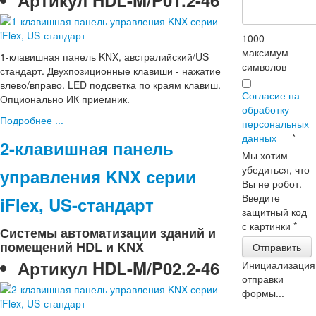
Артикул
HDL-M/P01.2-46
1000
максимум
1-клавишная панель KNX, австралийский/US
символов
стандарт. Двухпозиционные клавиши - нажатие
влево/вправо. LED подсветка по краям клавиш.
Согласие на
Опционально ИК приемник.
обработку
Подробнее ...
персональных
данных
*
2-клавишная панель
Мы хотим
убедиться, что
управления KNX серии
Вы не робот.
Введите
iFlex, US-стандарт
защитный код
с картинки
*
Системы автоматизации зданий и
помещений HDL и KNX
Отправить
Артикул
HDL-M/P02.2-46
Инициализация
отправки
формы...