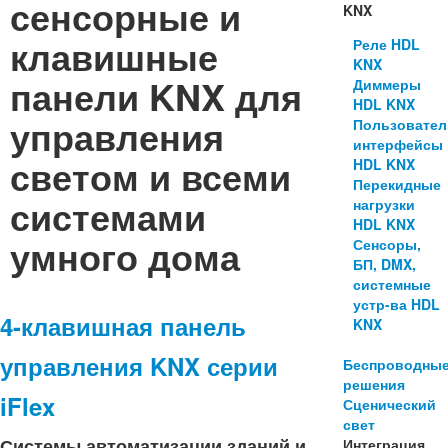
сенсорные и
KNX
клавишные
Реле HDL
KNX
панели KNX для
Диммеры
HDL KNX
управления
Пользовател
интерфейсы
светом и всеми
HDL KNX
Перекидные
системами
нагрузки
HDL KNX
умного дома
Сенсоры,
БП, DMX,
системные
устр-ва HDL
4-клавишная панель
KNX
управления KNX серии
Беспроводны
решения
iFlex
Сценический
свет
Системы автоматизации зданий и
Интеграция