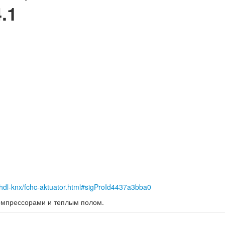
.1
-hdl-knx/fchc-aktuator.html#sigProId4437a3bba0
омпрессорами и теплым полом.