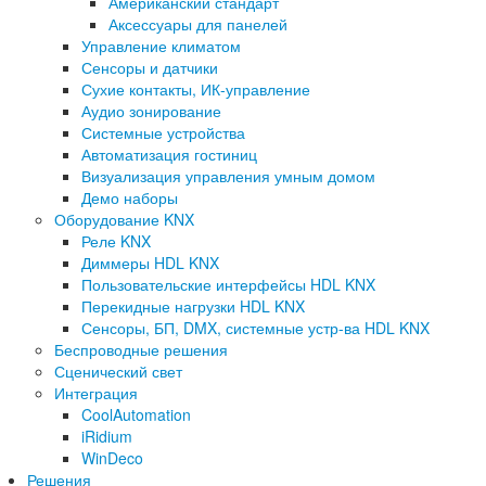
Американский стандарт
Аксессуары для панелей
Управление климатом
Сенсоры и датчики
Сухие контакты, ИК-управление
Аудио зонирование
Системные устройства
Автоматизация гостиниц
Визуализация управления умным домом
Демо наборы
Оборудование KNX
Реле KNX
Диммеры HDL KNX
Пользовательские интерфейсы HDL KNX
Перекидные нагрузки HDL KNX
Сенсоры, БП, DMX, системные устр-ва HDL KNX
Беспроводные решения
Сценический свет
Интеграция
CoolAutomation
iRidium
WinDeco
Решения