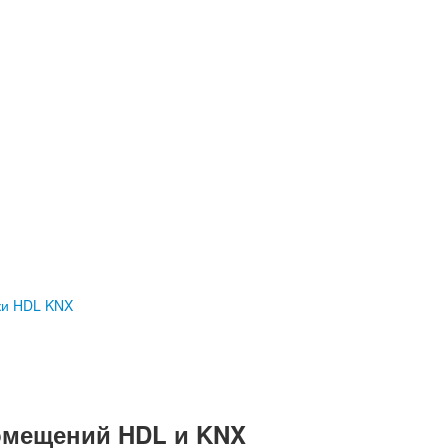
ки HDL KNX
омещений HDL и KNX