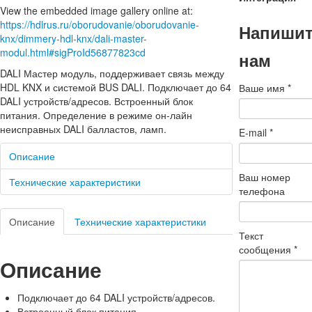
View the embedded image gallery online at:
https://hdlrus.ru/oborudovanie/oborudovanie-
Напиши
knx/dimmery-hdl-knx/dali-master-
modul.html#sigProId56877823cd
нам
DALI Мастер модуль, поддерживает связь между
HDL KNX и системой BUS DALI. Подключает до 64
Ваше имя
*
DALI устройств/адресов. Встроенный блок
питания. Определение в режиме он-лайн
неисправных DALI балластов, ламп.
E-mail
*
Описание
Ваш номер
Технические характеристики
телефона
Описание
Технические характеристики
Текст
сообщения
*
Описание
Подключает до 64 DALI устройств/адресов.
Встроенный блок питания.