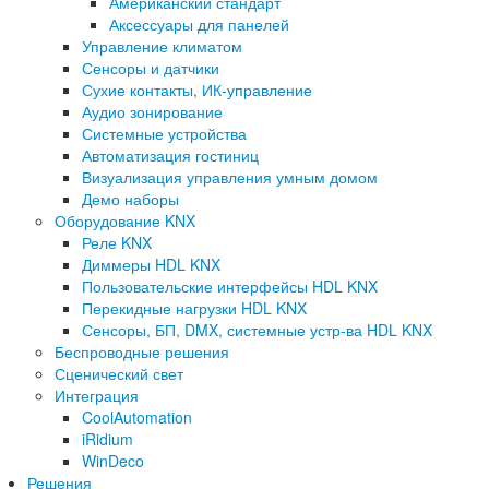
Американский стандарт
Аксессуары для панелей
Управление климатом
Сенсоры и датчики
Сухие контакты, ИК-управление
Аудио зонирование
Системные устройства
Автоматизация гостиниц
Визуализация управления умным домом
Демо наборы
Оборудование KNX
Реле KNX
Диммеры HDL KNX
Пользовательские интерфейсы HDL KNX
Перекидные нагрузки HDL KNX
Сенсоры, БП, DMX, системные устр-ва HDL KNX
Беспроводные решения
Сценический свет
Интеграция
CoolAutomation
iRidium
WinDeco
Решения