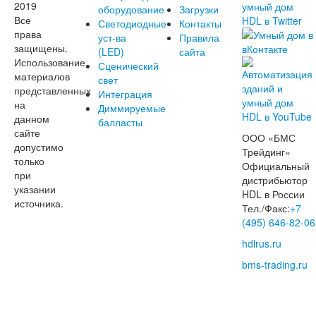
2019
оборудование
Загрузки
Все
Светодиодные
Контакты
права
уст-ва
Правила
защищены.
(LED)
сайта
Использование
Сценический
материалов
свет
представленных
Интеграция
на
Диммируемые
данном
балласты
сайте
ООО «БМС
допустимо
Трейдинг»
только
Официальный
при
дистрибьютор
указании
HDL в России
источника.
Тел./Факс:
+7
(495) 646-82-06
hdlrus.ru
bms-trading.ru