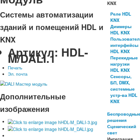
KNX
Системы автоматизации
Реле HDL
KNX
зданий и помещений HDL и
Диммеры
HDL KNX
KNX
Пользовател
интерфейсы
Артикул:
HDL-
HDL KNX
M/DALI.1
Перекидные
нагрузки
Печать
HDL KNX
Эл. почта
Сенсоры,
БП, DMX,
системные
Дополнительные
устр-ва HDL
KNX
изображения
Беспроводны
решения
Сценический
свет
Интеграция