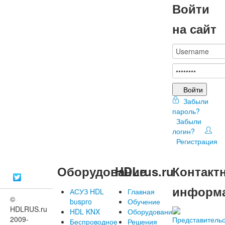
Войти
на сайт
Войти
Забыли
пароль?
Забыли
логин?
Регистрация
Оборудование
HDLrus.ru
Контакт
информ
АСУЗ HDL
Главная
©
buspro
Обучение
HDLRUS.ru
HDL KNX
Оборудование
2009-
Беспроводное
Решения