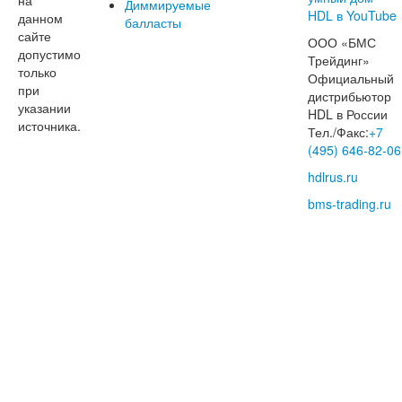
Диммируемые
данном
балласты
сайте
ООО «БМС
допустимо
Трейдинг»
только
Официальный
при
дистрибьютор
указании
HDL в России
источника.
Тел./Факс:
+7
(495) 646-82-06
hdlrus.ru
bms-trading.ru