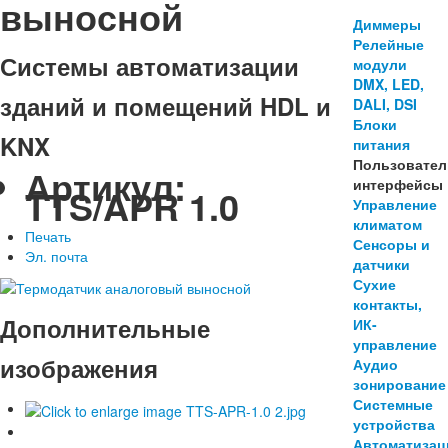
выносной
Диммеры
Релейные
Системы автоматизации
модули
DMX, LED,
зданий и помещений HDL и
DALI, DSI
Блоки
KNX
питания
Пользовател
Артикул:
интерфейсы
TTS/APR 1.0
Управление
климатом
Печать
Сенсоры и
Эл. почта
датчики
Сухие
контакты,
Дополнительные
ИК-
управление
изображения
Аудио
зонирование
Системные
устройства
Автоматизац