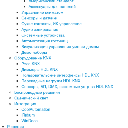
Американский стандарт
Аксессуары для панелей
Управление климатом
Сенсоры и датчики
Сухие контакты, ИК-управление
Аудио зонирование
Системные устройства
Автоматизация гостиниц
Визуализация управления умным домом
Демо наборы
Оборудование KNX
Реле KNX
Диммеры HDL KNX
Пользовательские интерфейсы HDL KNX
Перекидные нагрузки HDL KNX
Сенсоры, БП, DMX, системные устр-ва HDL KNX
Беспроводные решения
Сценический свет
Интеграция
CoolAutomation
iRidium
WinDeco
Решения