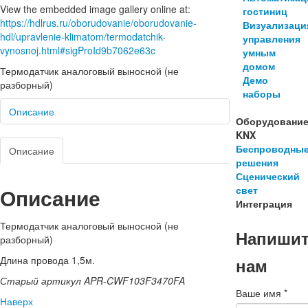
View the embedded image gallery online at:
гостиниц
https://hdlrus.ru/oborudovanie/oborudovanie-
Визуализаци
hdl/upravlenie-klimatom/termodatchik-
управления
vynosnoj.html#sigProId9b7062e63c
умным
домом
Термодатчик аналоговый выносной (не
Демо
разборный)
наборы
Описание
Оборудовани
KNX
Беспроводны
Описание
решения
Сценический
Описание
свет
Интеграция
Термодатчик аналоговый выносной (не
Напиши
разборный)
Длина провода 1,5м.
нам
Старый артикул APR-CWF103F3470FA
Ваше имя
*
Наверх