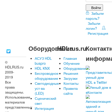
Войти
Забыли
пароль?
Забыли
логин?
Регистрация
Оборудование
HDLrus.ru
Контакт
информ
АСУЗ HDL
Главная
©
buspro
Обучение
HDLRUS.ru
HDL KNX
Оборудование
2009-
Беспроводное
Решения
2019
оборудование
Загрузки
Все
Светодиодные
Контакты
права
уст-ва
Правила
защищены.
(LED)
сайта
Использование
Сценический
материалов
свет
представленных
Интеграция
на