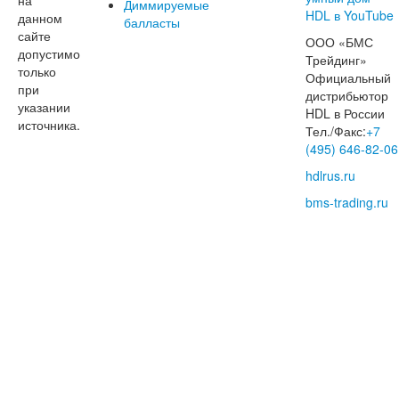
Диммируемые
данном
балласты
сайте
ООО «БМС
допустимо
Трейдинг»
только
Официальный
при
дистрибьютор
указании
HDL в России
источника.
Тел./Факс:
+7
(495) 646-82-06
hdlrus.ru
bms-trading.ru