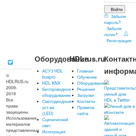
Войти
Забыли
пароль?
Забыли
логин?
Регистрация
Оборудование
HDLrus.ru
Контакт
информ
АСУЗ HDL
Главная
©
buspro
Обучение
HDLRUS.ru
HDL KNX
Оборудование
2009-
Беспроводное
Решения
2019
оборудование
Загрузки
Все
Светодиодные
Контакты
права
уст-ва
Правила
защищены.
(LED)
сайта
Использование
Сценический
материалов
свет
представленных
Интеграция
на