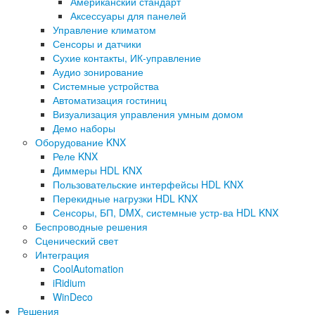
Американский стандарт
Аксессуары для панелей
Управление климатом
Сенсоры и датчики
Сухие контакты, ИК-управление
Аудио зонирование
Системные устройства
Автоматизация гостиниц
Визуализация управления умным домом
Демо наборы
Оборудование KNX
Реле KNX
Диммеры HDL KNX
Пользовательские интерфейсы HDL KNX
Перекидные нагрузки HDL KNX
Сенсоры, БП, DMX, системные устр-ва HDL KNX
Беспроводные решения
Сценический свет
Интеграция
CoolAutomation
iRidium
WinDeco
Решения