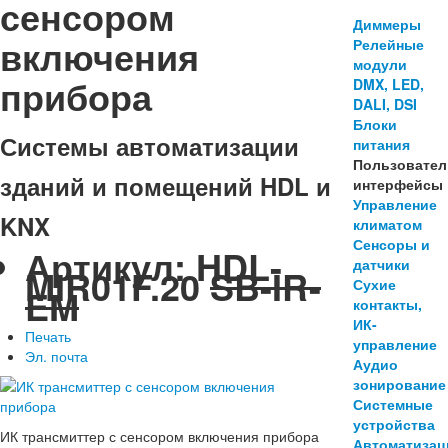
сенсором
Диммеры
включения
Релейные
модули
прибора
DMX, LED,
DALI, DSI
Блоки
Системы автоматизации
питания
Пользовател
зданий и помещений HDL и
интерфейсы
Управление
KNX
климатом
Сенсоры и
Артикул:
HDL-
датчики
MIR01F.20
SB-IR-
Сухие
EM
контакты,
ИК-
Печать
управление
Эл. почта
Аудио
зонирование
Системные
устройства
ИК трансмиттер с сенсором включения прибора
Автоматизац