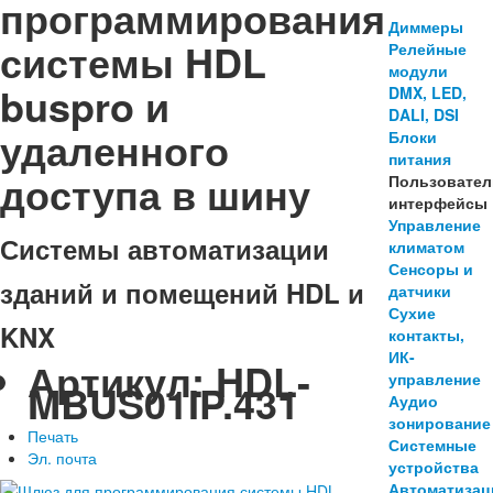
программирования
Диммеры
системы HDL
Релейные
модули
buspro и
DMX, LED,
DALI, DSI
удаленного
Блоки
питания
доступа в шину
Пользовател
интерфейсы
Управление
Системы автоматизации
климатом
Сенсоры и
зданий и помещений HDL и
датчики
Сухие
KNX
контакты,
ИК-
Артикул:
HDL-
управление
MBUS01IP.431
Аудио
зонирование
Печать
Системные
Эл. почта
устройства
Автоматизац