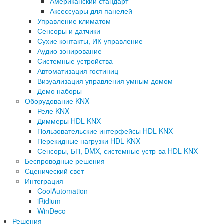
Американский стандарт
Аксессуары для панелей
Управление климатом
Сенсоры и датчики
Сухие контакты, ИК-управление
Аудио зонирование
Системные устройства
Автоматизация гостиниц
Визуализация управления умным домом
Демо наборы
Оборудование KNX
Реле KNX
Диммеры HDL KNX
Пользовательские интерфейсы HDL KNX
Перекидные нагрузки HDL KNX
Сенсоры, БП, DMX, системные устр-ва HDL KNX
Беспроводные решения
Сценический свет
Интеграция
CoolAutomation
iRidium
WinDeco
Решения