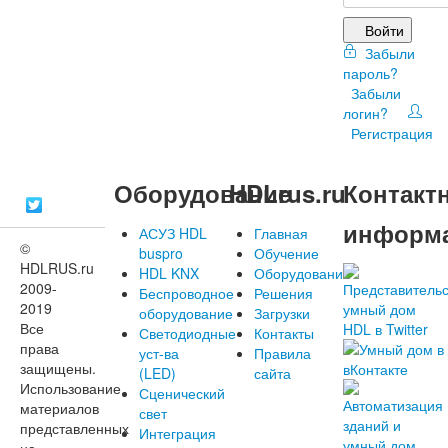
Войти
Забыли
пароль?
Забыли
логин?
Регистрация
Оборудование
HDLrus.ru
Контакт
информ
АСУЗ HDL
Главная
©
buspro
Обучение
HDLRUS.ru
HDL KNX
Оборудование
2009-
Беспроводное
Решения
2019
оборудование
Загрузки
Все
Светодиодные
Контакты
права
уст-ва
Правила
защищены.
(LED)
сайта
Использование
Сценический
материалов
свет
представленных
Интеграция
на