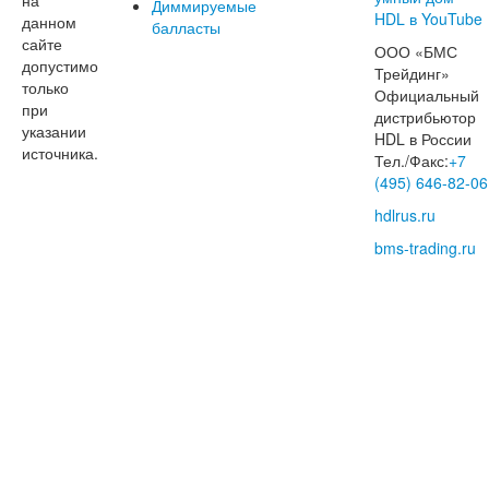
Диммируемые
данном
балласты
сайте
ООО «БМС
допустимо
Трейдинг»
только
Официальный
при
дистрибьютор
указании
HDL в России
источника.
Тел./Факс:
+7
(495) 646-82-06
hdlrus.ru
bms-trading.ru