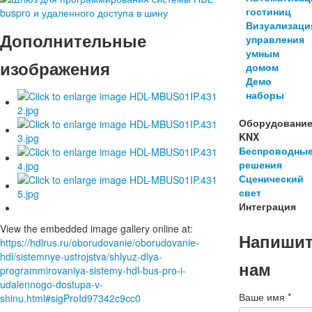
гостиниц
Визуализаци
Дополнительные
управления
умным
изображения
домом
Демо
наборы
Оборудовани
KNX
Беспроводны
решения
Сценический
свет
Интеграция
View the embedded image gallery online at:
Напиши
https://hdlrus.ru/oborudovanie/oborudovanie-
hdl/sistemnye-ustrojstva/shlyuz-dlya-
нам
programmirovaniya-sistemy-hdl-bus-pro-i-
udalennogo-dostupa-v-
Ваше имя
*
shinu.html#sigProId97342c9cc0