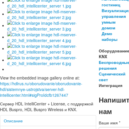
гостиниц
Визуализаци
управления
умным
домом
Демо
наборы
Оборудовани
KNX
Беспроводны
решения
Сценический
View the embedded image gallery online at:
свет
https://hdlrus.ru/oborudovanie/oborudovanie-
Интеграция
hdl/sistemnye-ustrojstva/server-hdl-
intellicenter.html#sigProIdcfb1267447
Напиши
Сервер HDL IntelliCenter + License, с поддержкой
нам
HDL Buspro, HDL Buspro Wireless и KNX.
Описание
Ваше имя
*