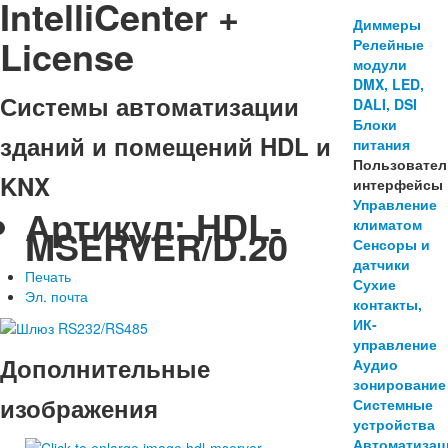
IntelliCenter +
Диммеры
License
Релейные
модули
DMX, LED,
Системы автоматизации
DALI, DSI
Блоки
зданий и помещений HDL и
питания
Пользовател
KNX
интерфейсы
Управление
Артикул:
HDL-
климатом
MSERVER/D.20
Сенсоры и
датчики
Печать
Сухие
Эл. почта
контакты,
ИК-
управление
Дополнительные
Аудио
зонирование
изображения
Системные
устройства
Автоматизац