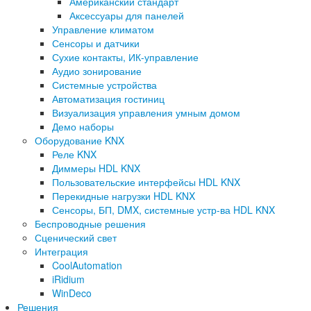
Американский стандарт
Аксессуары для панелей
Управление климатом
Сенсоры и датчики
Сухие контакты, ИК-управление
Аудио зонирование
Системные устройства
Автоматизация гостиниц
Визуализация управления умным домом
Демо наборы
Оборудование KNX
Реле KNX
Диммеры HDL KNX
Пользовательские интерфейсы HDL KNX
Перекидные нагрузки HDL KNX
Сенсоры, БП, DMX, системные устр-ва HDL KNX
Беспроводные решения
Сценический свет
Интеграция
CoolAutomation
iRidium
WinDeco
Решения