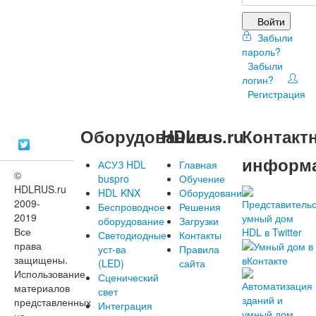
Войти
Забыли
пароль?
Забыли
логин?
Регистрация
Оборудование
HDLrus.ru
Контакт
информ
АСУЗ HDL
Главная
©
buspro
Обучение
HDLRUS.ru
HDL KNX
Оборудование
2009-
Беспроводное
Решения
2019
оборудование
Загрузки
Все
Светодиодные
Контакты
права
уст-ва
Правила
защищены.
(LED)
сайта
Использование
Сценический
материалов
свет
представленных
Интеграция
на