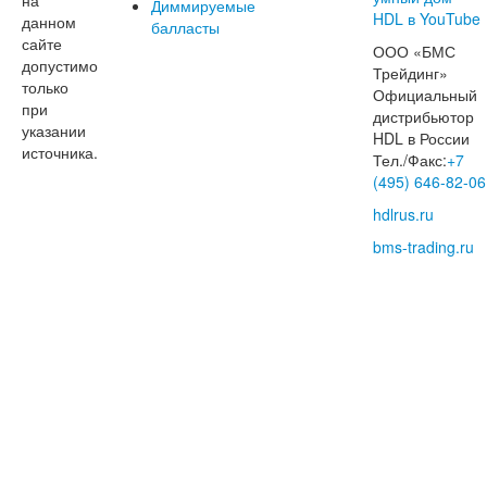
Диммируемые
данном
балласты
сайте
ООО «БМС
допустимо
Трейдинг»
только
Официальный
при
дистрибьютор
указании
HDL в России
источника.
Тел./Факс:
+7
(495) 646-82-06
hdlrus.ru
bms-trading.ru