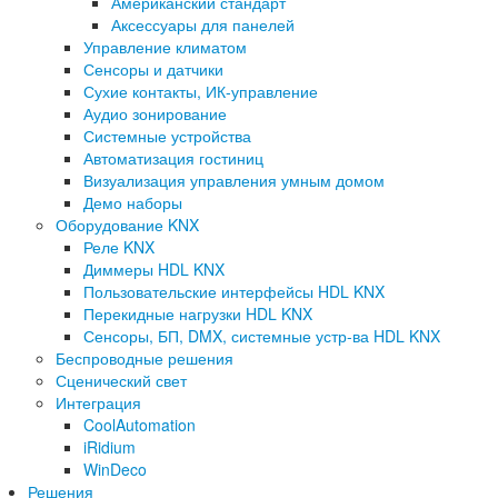
Американский стандарт
Аксессуары для панелей
Управление климатом
Сенсоры и датчики
Сухие контакты, ИК-управление
Аудио зонирование
Системные устройства
Автоматизация гостиниц
Визуализация управления умным домом
Демо наборы
Оборудование KNX
Реле KNX
Диммеры HDL KNX
Пользовательские интерфейсы HDL KNX
Перекидные нагрузки HDL KNX
Сенсоры, БП, DMX, системные устр-ва HDL KNX
Беспроводные решения
Сценический свет
Интеграция
CoolAutomation
iRidium
WinDeco
Решения