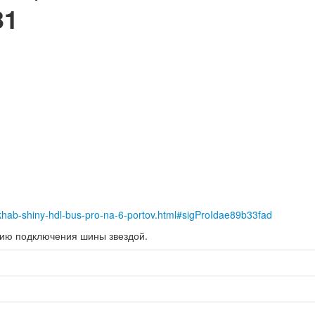
31
/khab-shiny-hdl-bus-pro-na-6-portov.html#sigProIdae89b33fad
гию подключения шины звездой.