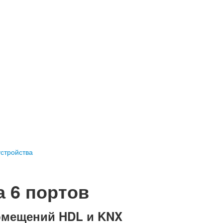
стройства
 6 портов
омещений HDL и KNX