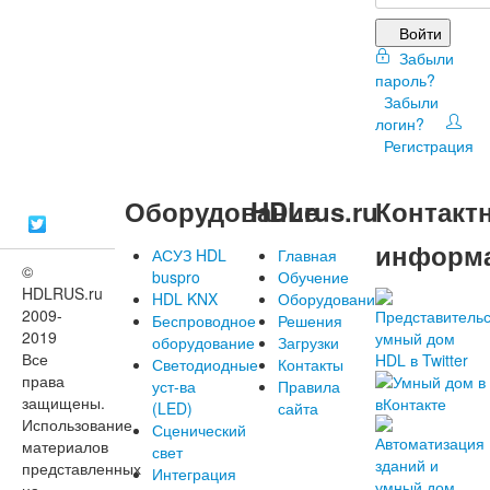
Войти
Забыли
пароль?
Забыли
логин?
Регистрация
Оборудование
HDLrus.ru
Контакт
информ
АСУЗ HDL
Главная
©
buspro
Обучение
HDLRUS.ru
HDL KNX
Оборудование
2009-
Беспроводное
Решения
2019
оборудование
Загрузки
Все
Светодиодные
Контакты
права
уст-ва
Правила
защищены.
(LED)
сайта
Использование
Сценический
материалов
свет
представленных
Интеграция
на