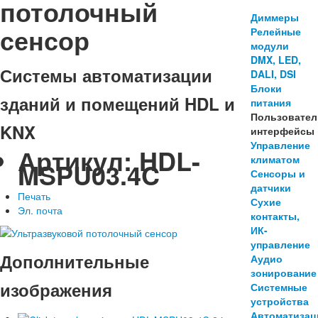
потолочный
Диммеры
сенсор
Релейные
модули
DMX, LED,
Системы автоматизации
DALI, DSI
Блоки
зданий и помещений HDL и
питания
Пользовател
KNX
интерфейсы
Управление
Артикул:
HDL-
климатом
MSPU03.4C
Сенсоры и
датчики
Печать
Сухие
Эл. почта
контакты,
ИК-
управление
Дополнительные
Аудио
зонирование
изображения
Системные
устройства
Автоматизац