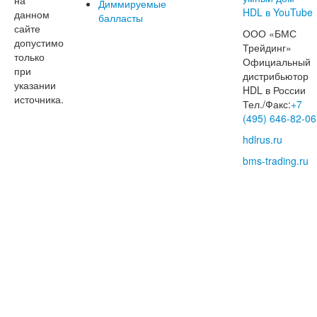
Диммируемые
данном
балласты
сайте
ООО «БМС
допустимо
Трейдинг»
только
Официальный
при
дистрибьютор
указании
HDL в России
источника.
Тел./Факс:
+7
(495) 646-82-06
hdlrus.ru
bms-trading.ru