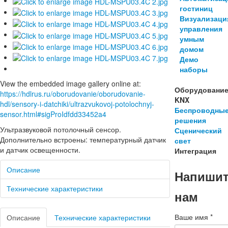
гостиниц
Визуализаци
управления
умным
домом
Демо
наборы
View the embedded image gallery online at:
Оборудовани
https://hdlrus.ru/oborudovanie/oborudovanie-
KNX
hdl/sensory-i-datchiki/ultrazvukovoj-potolochnyj-
Беспроводны
sensor.html#sigProIdfdd33452a4
решения
Ультразвуковой потолочный сенсор.
Сценический
Дополнительно встроены: температурный датчик
свет
и датчик освещенности.
Интеграция
Описание
Напиши
Технические характеристики
нам
Ваше имя
*
Описание
Технические характеристики