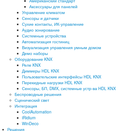
Американский стандарт
Аксессуары для панелей
Управление климатом
Сенсоры и датчики
Сухие контакты, ИК-управление
Аудио зонирование
Системные устройства
Автоматизация гостиниц
Визуализация управления умным домом
Демо наборы
Оборудование KNX
Реле KNX
Диммеры HDL KNX
Пользовательские интерфейсы HDL KNX
Перекидные нагрузки HDL KNX
Сенсоры, БП, DMX, системные устр-ва HDL KNX
Беспроводные решения
Сценический свет
Интеграция
CoolAutomation
iRidium
WinDeco
Решения